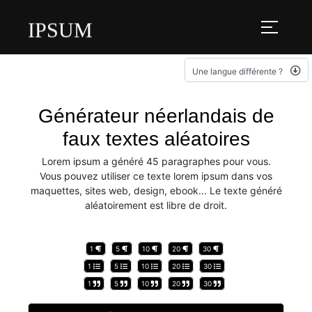
IPSUM
Une langue différente ?
Générateur néerlandais de
faux textes aléatoires
Lorem ipsum a généré 45 paragraphes pour vous.
Vous pouvez utiliser ce texte lorem ipsum dans vos
maquettes, sites web, design, ebook... Le texte généré
aléatoirement est libre de droit.
1
5
10
20
30
1
5
10
20
30
1
5
10
20
30