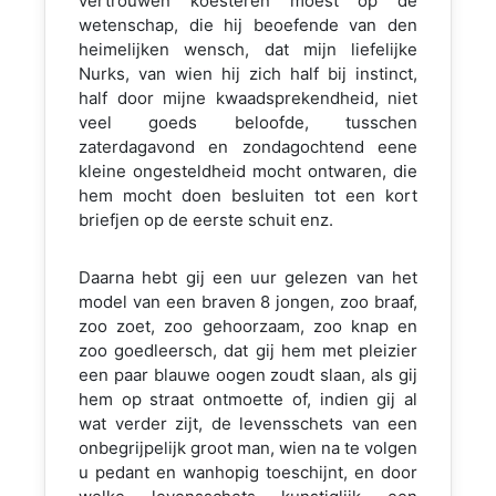
vertrouwen koesteren moest op de
wetenschap, die hij beoefende van den
heimelijken wensch, dat mijn liefelijke
Nurks, van wien hij zich half bij instinct,
half door mijne kwaadsprekendheid, niet
veel goeds beloofde, tusschen
zaterdagavond en zondagochtend eene
kleine ongesteldheid mocht ontwaren, die
hem mocht doen besluiten tot een kort
briefjen op de eerste schuit enz.
Daarna hebt gij een uur gelezen van het
model van een braven 8 jongen, zoo braaf,
zoo zoet, zoo gehoorzaam, zoo knap en
zoo goedleersch, dat gij hem met pleizier
een paar blauwe oogen zoudt slaan, als gij
hem op straat ontmoette of, indien gij al
wat verder zijt, de levensschets van een
onbegrijpelijk groot man, wien na te volgen
u pedant en wanhopig toeschijnt, en door