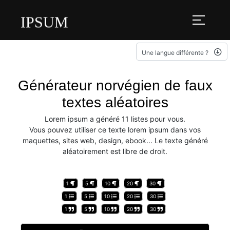
IPSUM
Une langue différente ?
Générateur norvégien de faux
textes aléatoires
Lorem ipsum a généré 11 listes pour vous.
Vous pouvez utiliser ce texte lorem ipsum dans vos
maquettes, sites web, design, ebook... Le texte généré
aléatoirement est libre de droit.
1
5
10
20
30
1
5
10
20
30
1
5
10
20
30