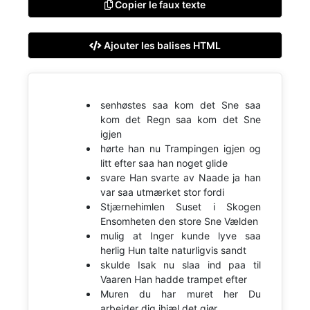
Copier le faux texte
Ajouter les balises HTML
senhøstes saa kom det Sne saa
kom det Regn saa kom det Sne
igjen
hørte han nu Trampingen igjen og
litt efter saa han noget glide
svare Han svarte av Naade ja han
var saa utmærket stor fordi
Stjærnehimlen Suset i Skogen
Ensomheten den store Sne Vælden
mulig at Inger kunde lyve saa
herlig Hun talte naturligvis sandt
skulde Isak nu slaa ind paa til
Vaaren Han hadde trampet efter
Muren du har muret her Du
arbeider dig ihjæl det gjør