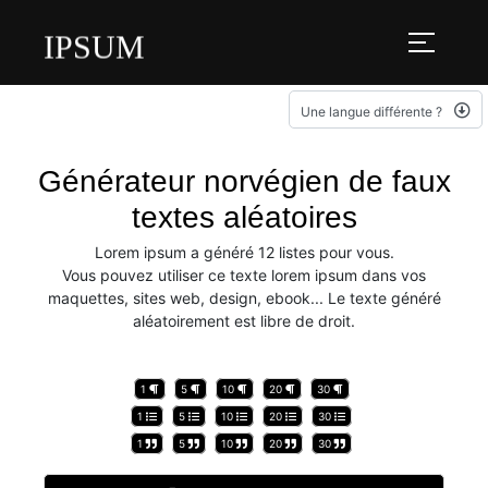
IPSUM
Une langue différente ?
Générateur norvégien de faux
textes aléatoires
Lorem ipsum a généré 12 listes pour vous.
Vous pouvez utiliser ce texte lorem ipsum dans vos
maquettes, sites web, design, ebook... Le texte généré
aléatoirement est libre de droit.
1
5
10
20
30
1
5
10
20
30
1
5
10
20
30