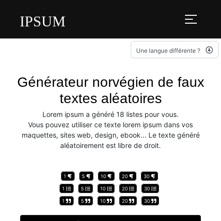
IPSUM
Une langue différente ?
Générateur norvégien de faux
textes aléatoires
Lorem ipsum a généré 18 listes pour vous.
Vous pouvez utiliser ce texte lorem ipsum dans vos
maquettes, sites web, design, ebook... Le texte généré
aléatoirement est libre de droit.
1
5
10
20
30
1
5
10
20
30
1
5
10
20
30