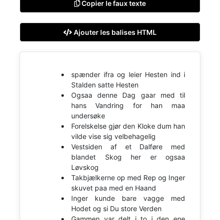
Copier le faux texte
Ajouter les balises HTML
spænder ifra og leier Hesten ind i
Stalden satte Hesten
Ogsaa denne Dag gaar med til
hans Vandring for han maa
undersøke
Forelskelse gjør den Kloke dum han
vilde vise sig velbehagelig
Vestsiden af et Dalføre med
blandet Skog her er ogsaa
Løvskog
Takbjælkerne op med Rep og Inger
skuvet paa med en Haand
Inger kunde bare vagge med
Hodet og si Du store Verden
Gammen var delt i to i den ene