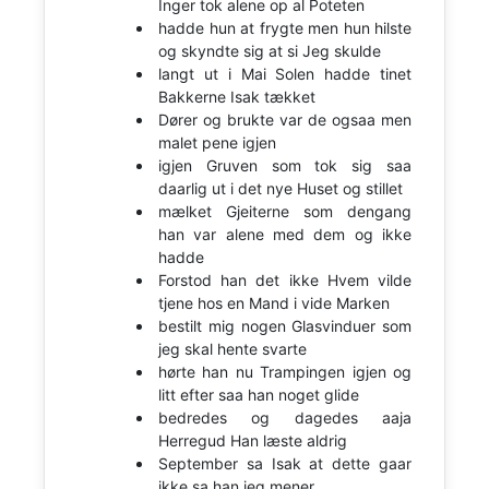
Inger tok alene op al Poteten
hadde hun at frygte men hun hilste
og skyndte sig at si Jeg skulde
langt ut i Mai Solen hadde tinet
Bakkerne Isak tækket
Dører og brukte var de ogsaa men
malet pene igjen
igjen Gruven som tok sig saa
daarlig ut i det nye Huset og stillet
mælket Gjeiterne som dengang
han var alene med dem og ikke
hadde
Forstod han det ikke Hvem vilde
tjene hos en Mand i vide Marken
bestilt mig nogen Glasvinduer som
jeg skal hente svarte
hørte han nu Trampingen igjen og
litt efter saa han noget glide
bedredes og dagedes aaja
Herregud Han læste aldrig
September sa Isak at dette gaar
ikke sa han jeg mener