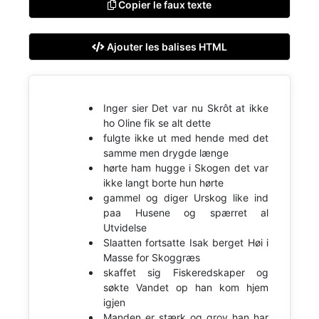
Copier le faux texte
Ajouter les balises HTML
Inger sier Det var nu Skrôt at ikke
ho Oline fik se alt dette
fulgte ikke ut med hende med det
samme men drygde længe
hørte ham hugge i Skogen det var
ikke langt borte hun hørte
gammel og diger Urskog like ind
paa Husene og spærret al
Utvidelse
Slaatten fortsatte Isak berget Høi i
Masse for Skoggræs
skaffet sig Fiskeredskaper og
søkte Vandet op han kom hjem
igjen
Manden er stærk og grov han har