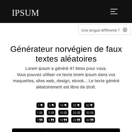
IPSUM
Une langue différente ?
Générateur norvégien de faux
textes aléatoires
Lorem ipsum a généré 41 listes pour vous.
Vous pouvez utiliser ce texte lorem ipsum dans vos
maquettes, sites web, design, ebook... Le texte généré
aléatoirement est libre de droit.
1
5
10
20
30
1
5
10
20
30
1
5
10
20
30