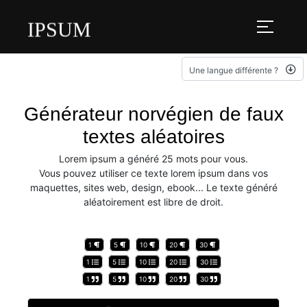
IPSUM
Une langue différente ?
Générateur norvégien de faux
textes aléatoires
Lorem ipsum a généré 25 mots pour vous.
Vous pouvez utiliser ce texte lorem ipsum dans vos
maquettes, sites web, design, ebook... Le texte généré
aléatoirement est libre de droit.
1
5
10
20
30
1
5
10
20
30
1
5
10
20
30