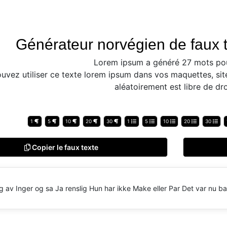
Générateur norvégien de faux t
Lorem ipsum a généré 27 mots po
uvez utiliser ce texte lorem ipsum dans vos maquettes, sit
aléatoirement est libre de dro
1
5
10
20
30
1
5
10
20
30
Copier le faux texte
g av Inger og sa Ja renslig Hun har ikke Make eller Par Det var nu ba