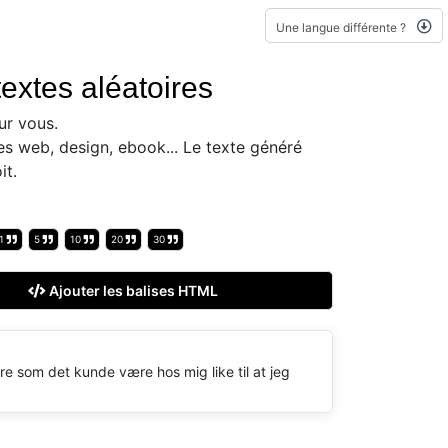
Une langue différente ?
extes aléatoires
ur vous.
es web, design, ebook... Le texte généré
it.
1
5
10
20
30
Ajouter les balises HTML
re som det kunde være hos mig like til at jeg