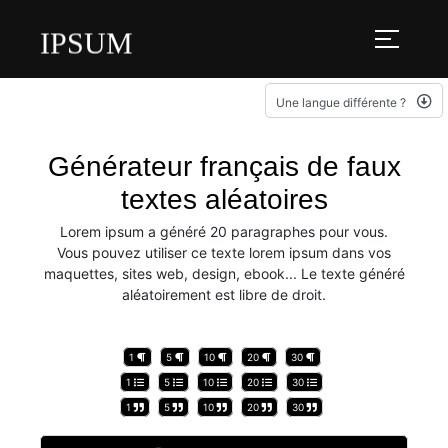
IPSUM
Une langue différente ?
Générateur français de faux
textes aléatoires
Lorem ipsum a généré 20 paragraphes pour vous.
Vous pouvez utiliser ce texte lorem ipsum dans vos
maquettes, sites web, design, ebook... Le texte généré
aléatoirement est libre de droit.
1
5
10
20
30
1
5
10
20
30
1
5
10
20
30