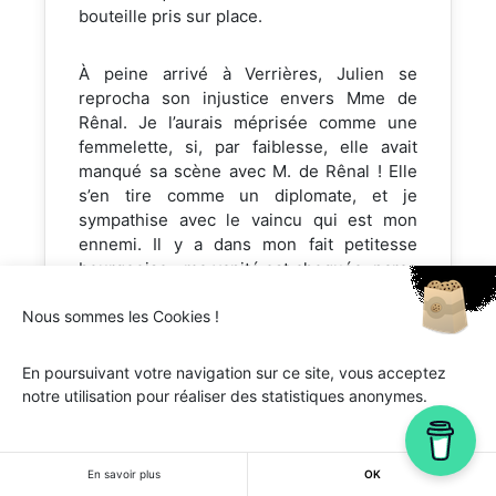
bouteille pris sur place.
À peine arrivé à Verrières, Julien se
reprocha son injustice envers Mme de
Rênal. Je l’aurais méprisée comme une
femmelette, si, par faiblesse, elle avait
manqué sa scène avec M. de Rênal ! Elle
s’en tire comme un diplomate, et je
sympathise avec le vaincu qui est mon
ennemi. Il y a dans mon fait petitesse
bourgeoise ; ma vanité est choquée, parce
que M. de Rênal est un homme ! illustre et
Nous sommes les Cookies !
vaste corporation à laquelle j’ai l’honneur
d’appartenir ; je ne suis qu’un sot.
En poursuivant votre navigation sur ce site, vous acceptez
notre utilisation pour réaliser des statistiques anonymes.
Julien fut maussade toute la soirée ;
jusqu’ici il n’avait été en colère qu’avec le
hasard et la société ; depuis que Fouqué
lui avait offert un moyen ignoble d’arriver à
En savoir plus
OK