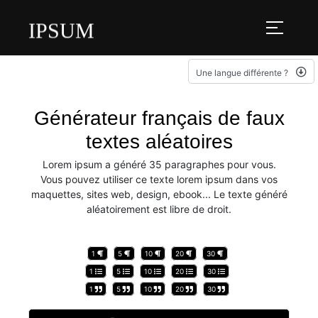
IPSUM
Une langue différente ?
Générateur français de faux
textes aléatoires
Lorem ipsum a généré 35 paragraphes pour vous.
Vous pouvez utiliser ce texte lorem ipsum dans vos
maquettes, sites web, design, ebook... Le texte généré
aléatoirement est libre de droit.
1
5
10
20
30
1
5
10
20
30
1
5
10
20
30