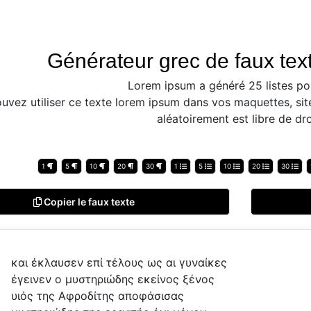
Générateur grec de faux text
Lorem ipsum a généré 25 listes po
uvez utiliser ce texte lorem ipsum dans vos maquettes, sit
aléatoirement est libre de dro
1
5
10
20
30
1
5
10
20
30
Copier le faux texte
και έκλαυσεν επί τέλους ως αι γυναίκες
έγεινεν ο μυστηριώδης εκείνος ξένος
υιός της Αφροδίτης αποφάσισας