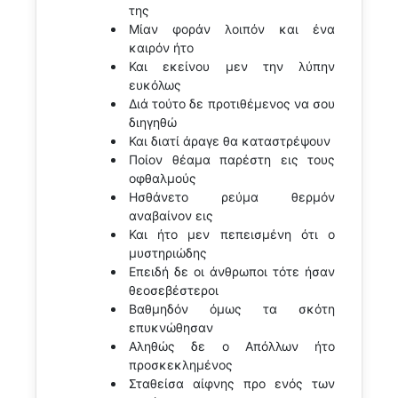
της
Μίαν φοράν λοιπόν και ένα
καιρόν ήτο
Και εκείνου μεν την λύπην
ευκόλως
Διά τούτο δε προτιθέμενος να σου
διηγηθώ
Και διατί άραγε θα καταστρέψουν
Ποίον θέαμα παρέστη εις τους
οφθαλμούς
Ησθάνετο ρεύμα θερμόν
αναβαίνον εις
Και ήτο μεν πεπεισμένη ότι ο
μυστηριώδης
Επειδή δε οι άνθρωποι τότε ήσαν
θεοσεβέστεροι
Βαθμηδόν όμως τα σκότη
επυκνώθησαν
Αληθώς δε ο Απόλλων ήτο
προσκεκλημένος
Σταθείσα αίφνης προ ενός των