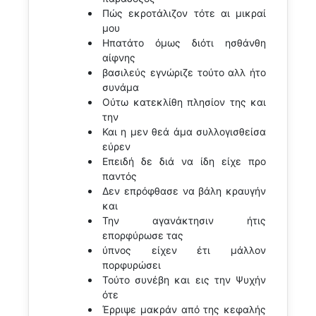
Πώς εκροτάλιζον τότε αι μικραί
μου
Ηπατάτο όμως διότι ησθάνθη
αίφνης
βασιλεύς εγνώριζε τούτο αλλ ήτο
συνάμα
Ούτω κατεκλίθη πλησίον της και
την
Και η μεν θεά άμα συλλογισθείσα
εύρεν
Επειδή δε διά να ίδη είχε προ
παντός
Δεν επρόφθασε να βάλη κραυγήν
και
Την αγανάκτησιν ήτις
επορφύρωσε τας
ύπνος είχεν έτι μάλλον
πορφυρώσει
Τούτο συνέβη και εις την Ψυχήν
ότε
Έρριψε μακράν από της κεφαλής