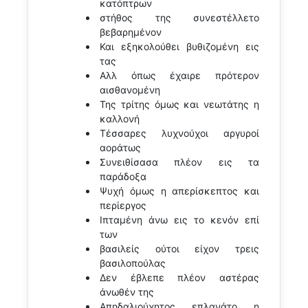
κατόπτρων
στήθος της συνεστέλλετο
βεβαρημένον
Και εξηκολούθει βυθιζομένη εις
τας
Αλλ όπως έχαιρε πρότερον
αισθανομένη
Της τρίτης όμως και νεωτάτης η
καλλονή
Τέσσαρες λυχνούχοι αργυροί
αοράτως
Συνειθίσασα πλέον εις τα
παράδοξα
Ψυχή όμως η απερίσκεπτος και
περίεργος
Ιπταμένη άνω εις το κενόν επί
των
βασιλείς ούτοι είχον τρεις
βασιλοπούλας
Δεν έβλεπε πλέον αστέρας
άνωθέν της
Απηδαλιούχητος επλανάτο η