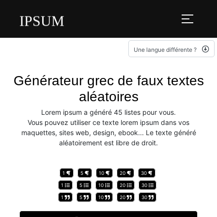
IPSUM
Une langue différente ?
Générateur grec de faux textes
aléatoires
Lorem ipsum a généré 45 listes pour vous.
Vous pouvez utiliser ce texte lorem ipsum dans vos
maquettes, sites web, design, ebook... Le texte généré
aléatoirement est libre de droit.
1
5
10
20
30
1
5
10
20
30
1
5
10
20
30