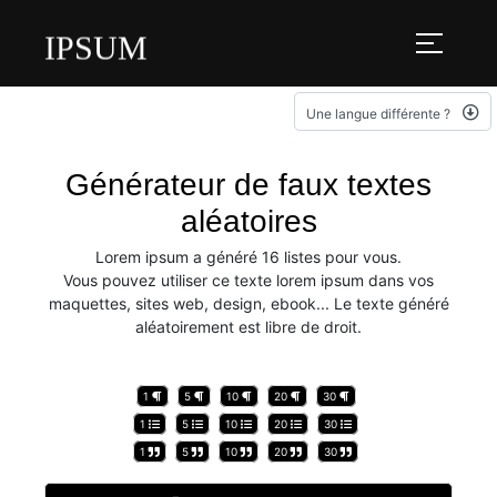
IPSUM
Une langue différente ?
Générateur de faux textes
aléatoires
Lorem ipsum a généré 16 listes pour vous.
Vous pouvez utiliser ce texte lorem ipsum dans vos
maquettes, sites web, design, ebook... Le texte généré
aléatoirement est libre de droit.
1
5
10
20
30
1
5
10
20
30
1
5
10
20
30