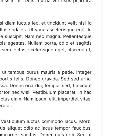
issim mi. Duis a urna vel risus pharetra
diam luctus leo, et tincidunt velit nisl id
ellus sodales. Ut varius scelerisque erat. In
te suscipit. Nam nec magna. Pellentesque
is egestas. Nullam porta, odio et sagittis
t sem lectus, scelerisque eget, placerat et,
m, ut tempus purus mauris a pede. Integer
bortis felis. Donec gravida. Sed sed urna.
assa. Donec orci dui, tempor sed, tincidunt
ortor nec wisi. Vestibulum placerat. In hac
uctus diam. Nam ipsum elit, imperdiet vitae,
rdiet.
. Vestibulum luctus commodo lacus. Morbi
us aliquet odio ac lacus tempor faucibus.
amcorper sagittis. Donec quis orci. Sed ut