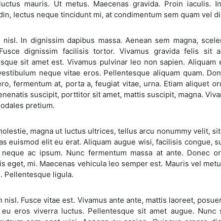
luctus mauris. Ut metus. Maecenas gravida. Proin iaculis. Int
udin, lectus neque tincidunt mi, at condimentum sem quam vel d
 nisl. In dignissim dapibus massa. Aenean sem magna, sceleri
 Fusce dignissim facilisis tortor. Vivamus gravida felis si
esque sit amet est. Vivamus pulvinar leo non sapien. Aliquam 
vestibulum neque vitae eros. Pellentesque aliquam quam. Donec
bero, fermentum at, porta a, feugiat vitae, urna. Etiam aliquet
venenatis suscipit, porttitor sit amet, mattis suscipit, magna. Vi
sodales pretium.
lestie, magna ut luctus ultrices, tellus arcu nonummy velit, sit 
 euismod elit eu erat. Aliquam augue wisi, facilisis congue, susc
s neque ac ipsum. Nunc fermentum massa at ante. Donec orci 
s eget, mi. Maecenas vehicula leo semper est. Mauris vel metus
s. Pellentesque ligula.
 nisl. Fusce vitae est. Vivamus ante ante, mattis laoreet, pos
i eu eros viverra luctus. Pellentesque sit amet augue. Nunc