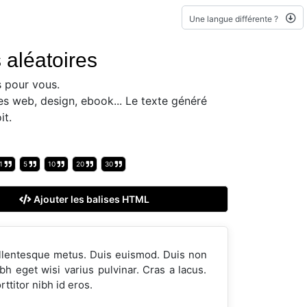
Une langue différente ?
 aléatoires
 pour vous.
es web, design, ebook... Le texte généré
it.
1
5
10
20
30
Ajouter les balises HTML
ellentesque metus. Duis euismod. Duis non
h eget wisi varius pulvinar. Cras a lacus.
ttitor nibh id eros.