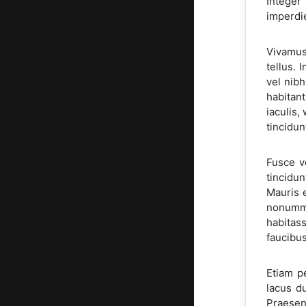
Integer
imperdie
Vivamus 
tellus. 
vel nib
habitant
iaculis,
tincidun
Fusce v
tincidun
Mauris e
nonummy,
habitass
faucibus
Etiam p
lacus d
Praesent