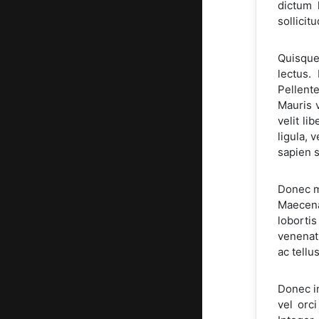
dictum 
sollicit
Quisque
lectus.
Pellent
Mauris 
velit li
ligula, 
sapien 
Donec mo
Maecenas
loborti
venenati
ac tellu
Donec in
vel orc