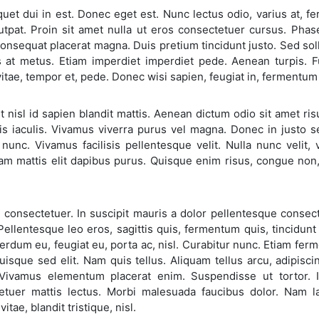
quet dui in est. Donec eget est. Nunc lectus odio, varius at,
utpat. Proin sit amet nulla ut eros consectetuer cursus. Phas
nsequat placerat magna. Duis pretium tincidunt justo. Sed soll
 at metus. Etiam imperdiet imperdiet pede. Aenean turpis. Fus
itae, tempor et, pede. Donec wisi sapien, feugiat in, fermentum u
 nisl id sapien blandit mattis. Aenean dictum odio sit amet ris
is iaculis. Vivamus viverra purus vel magna. Donec in justo 
nunc. Vivamus facilisis pellentesque velit. Nulla nunc velit, 
Nam mattis elit dapibus purus. Quisque enim risus, congue non
consectetuer. In suscipit mauris a dolor pellentesque consect
 Pellentesque leo eros, sagittis quis, fermentum quis, tincidu
terdum eu, feugiat eu, porta ac, nisl. Curabitur nunc. Etiam fer
uisque sed elit. Nam quis tellus. Aliquam tellus arcu, adipiscin
Vivamus elementum placerat enim. Suspendisse ut tortor. In
etuer mattis lectus. Morbi malesuada faucibus dolor. Nam la
itae, blandit tristique, nisl.