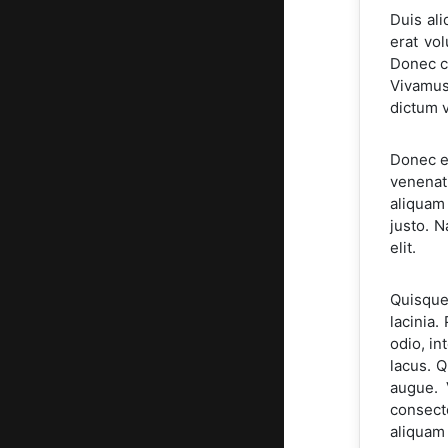
Duis ali
erat vol
Donec co
Vivamus
dictum v
Donec et
venenat
aliquam 
justo. 
elit.
Quisque 
lacinia.
odio, in
lacus. Q
augue. 
consect
aliquam v