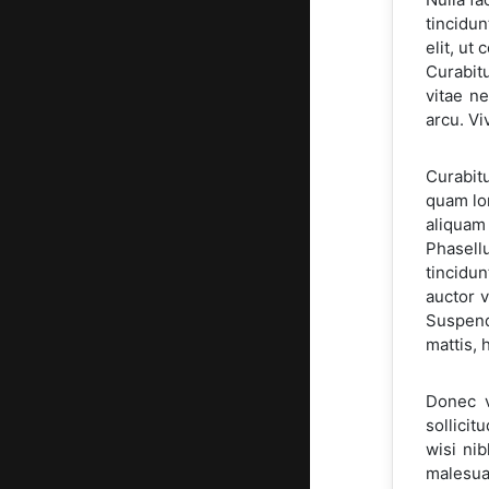
tincidun
elit, ut
Curabitu
vitae ne
arcu. Vi
Curabitu
quam lor
aliquam 
Phasell
tincidun
auctor v
Suspend
mattis, 
Donec v
sollicit
wisi ni
malesua