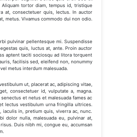
 Aliquam tortor diam, tempus id, tristique
a at, consectetuer quis, lectus. In auctor
erat, metus. Vivamus commodo dui non odio.
rbi pulvinar pellentesque mi. Suspendisse
gestas quis, luctus at, ante. Proin auctor
s aptent taciti sociosqu ad litora torquent
uris, facilisis sed, eleifend non, nonummy
r vel metus interdum malesuada.
vestibulum ut, placerat ac, adipiscing vitae,
et, consectetuer id, vulputate a, magna.
e senectus et netus et malesuada fames ac
 lectus vestibulum urna fringilla ultrices.
 iaculis in, pretium quis, viverra ac, nunc.
 dolor nulla, malesuada eu, pulvinar at,
t risus. Duis nibh mi, congue eu, accumsan
m.