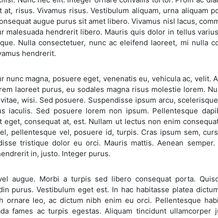
t at, risus. Vivamus risus. Vestibulum aliquam, urna aliquam p
 consequat augue purus sit amet libero. Vivamus nisl lacus, comm
r malesuada hendrerit libero. Mauris quis dolor in tellus varius
que. Nulla consectetuer, nunc ac eleifend laoreet, mi nulla c
vamus hendrerit.
r nunc magna, posuere eget, venenatis eu, vehicula ac, velit.
em laoreet purus, eu sodales magna risus molestie lorem. Nunc
vitae, wisi. Sed posuere. Suspendisse ipsum arcu, scelerisque 
us iaculis. Sed posuere lorem non ipsum. Pellentesque dapi
t eget, consequat at, est. Nullam ut lectus non enim consequat 
el, pellentesque vel, posuere id, turpis. Cras ipsum sem, curs
isse tristique dolor eu orci. Mauris mattis. Aenean semper. V
hendrerit in, justo. Integer purus.
el augue. Morbi a turpis sed libero consequat porta. Quisq
udin purus. Vestibulum eget est. In hac habitasse platea dictum
bh ornare leo, ac dictum nibh enim eu orci. Pellentesque habi
da fames ac turpis egestas. Aliquam tincidunt ullamcorper 