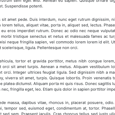
 rutrum sem eget wisi. Aenean eu sapien. Quisque ornare dign
t. Suspendisse potenti.
sit amet pede. Duis interdum, nunc eget rutrum dignissim, nisl 
In lorem tellus, aliquet vitae, porta in, aliquet sed, lectus. Phas
h eu eros imperdiet rutrum. Donec ac odio nec neque vulputa
 morbi tristique senectus et netus et malesuada fames ac turp
 wisi neque fringilla sapien, vel commodo lorem lorem id elit. U
t scelerisque, ligula. Pellentesque non orci.
ehicula, tortor et gravida porttitor, metus nibh congue lore
t orci sit amet turpis. Aenean a metus. Aliquam vestibulum lo
t orci. Integer ultrices feugiat ligula. Sed dignissim nibh a m
 viverra sit amet, turpis. Quisque lobortis. Proin venenatis t
e platea dictumst. Aliquam porta mi quis risus. Donec sagittis l
 nec, fringilla eget, leo. Etiam quis dolor in sapien porttitor impe
ede massa, dapibus vitae, rhoncus in, placerat posuere, odio
ui, tempor sed, euismod eget, condimentum at, tortor. Phasell
 sed sem. Praesent iaculis. Cras rhoncus tellus sed justo ull