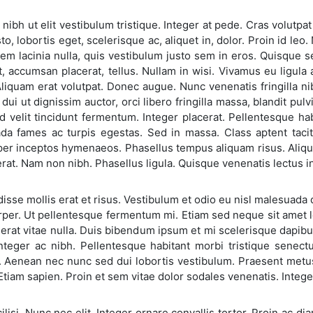
nibh ut elit vestibulum tristique. Integer at pede. Cras volutpa
sto, lobortis eget, scelerisque ac, aliquet in, dolor. Proin id l
m lacinia nulla, quis vestibulum justo sem in eros. Quisque s
ut, accumsan placerat, tellus. Nullam in wisi. Vivamus eu lig
Aliquam erat volutpat. Donec augue. Nunc venenatis fringilla n
dui ut dignissim auctor, orci libero fringilla massa, blandit pu
d velit tincidunt fermentum. Integer placerat. Pellentesque ha
da fames ac turpis egestas. Sed in massa. Class aptent tacit
 per inceptos hymenaeos. Phasellus tempus aliquam risus. Ali
erat. Nam non nibh. Phasellus ligula. Quisque venenatis lectus
sse mollis erat et risus. Vestibulum et odio eu nisl malesuada 
per. Ut pellentesque fermentum mi. Etiam sed neque sit amet leo
s erat vitae nulla. Duis bibendum ipsum et mi scelerisque dap
 Integer ac nibh. Pellentesque habitant morbi tristique senec
 Aenean nec nunc sed dui lobortis vestibulum. Praesent metus l
. Etiam sapien. Proin et sem vitae dolor sodales venenatis. Intege
cilisi. Nunc nec elit. Integer ornare convallis tortor. Proin ac di