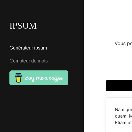
IPSUM
Vous po
Générateur ipsum
Compteur de mots
Nam qui
quam. M
Etiam et