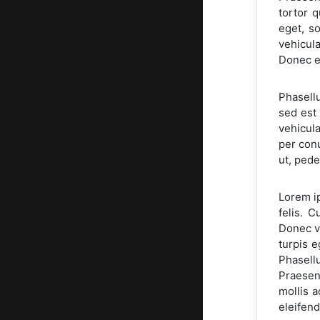
tortor q
eget, so
vehicula
Donec et
Phasell
sed est 
vehicula
per conu
ut, pede
Lorem ip
felis. 
Donec v
turpis e
Phasellu
Praesen
mollis a
eleifend