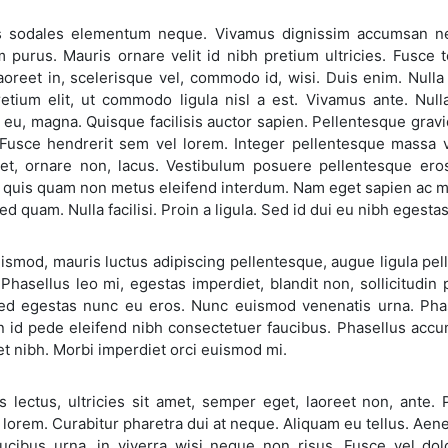
 sodales elementum neque. Vivamus dignissim accumsan n
m purus. Mauris ornare velit id nibh pretium ultricies. Fusc
laoreet in, scelerisque vel, commodo id, wisi. Duis enim. Nul
retium elit, ut commodo ligula nisl a est. Vivamus ante. Null
eu, magna. Quisque facilisis auctor sapien. Pellentesque gravi
Fusce hendrerit sem vel lorem. Integer pellentesque massa vel
s et, ornare non, lacus. Vestibulum posuere pellentesque ero
 quis quam non metus eleifend interdum. Nam eget sapien ac ma
d quam. Nulla facilisi. Proin a ligula. Sed id dui eu nibh egesta
smod, mauris luctus adipiscing pellentesque, augue ligula pell
Phasellus leo mi, egestas imperdiet, blandit non, sollicitudin
ed egestas nunc eu eros. Nunc euismod venenatis urna. Phas
n id pede eleifend nibh consectetuer faucibus. Phasellus accum
t nibh. Morbi imperdiet orci euismod mi.
us lectus, ultricies sit amet, semper eget, laoreet non, ante
lorem. Curabitur pharetra dui at neque. Aliquam eu tellus. Aenea
aucibus urna, in viverra wisi neque non risus. Fusce vel d