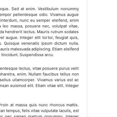
eque. Sed at enim. Vestibulum nonummy
e tempor pellentesque odio. Vivamus augue
la interdum, nunc eu semper eleifend, enim
a leo massa, posuere nec, volutpat vitae,
da hendrerit lectus. Mauris rutrum sodales
 augue. Integer elit tortor, feugiat quis,
s. Quisque venenatis ipsum dictum nulla.
uris malesuada adipiscing. Etiam eleifend
s tincidunt. Suspendisse arcu.
entesque lectus, vitae posuere purus velit
 pharetra, enim. Nullam faucibus tellus non
ellus ullamcorper. Vivamus varius est ac
san euismod elit. Etiam vitae elit. Integer
. Proin at massa quis nunc rhoncus mattis.
n tempus, felis vitae vulputate iaculis, est
olor nec sapien pretium nonummy. Integer