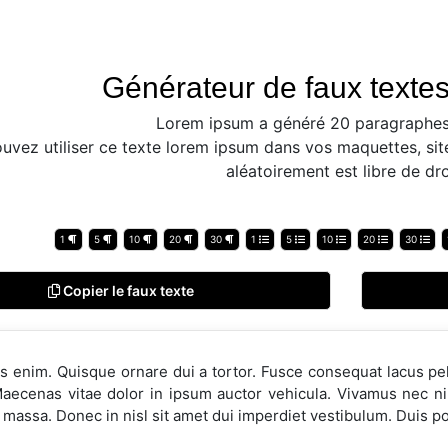
Générateur de faux textes
Lorem ipsum a généré 20 paragraphes
uvez utiliser ce texte lorem ipsum dans vos maquettes, sit
aléatoirement est libre de dro
1
5
10
20
30
1
5
10
20
30
Copier le faux texte
s enim. Quisque ornare dui a tortor. Fusce consequat lacus p
aecenas vitae dolor in ipsum auctor vehicula. Vivamus nec nib
 massa. Donec in nisl sit amet dui imperdiet vestibulum. Duis por