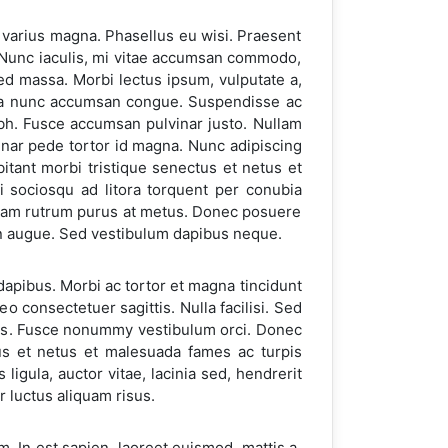
t varius magna. Phasellus eu wisi. Praesent
eo. Nunc iaculis, mi vitae accumsan commodo,
ed massa. Morbi lectus ipsum, vulputate a,
ula a nunc accumsan congue. Suspendisse ac
ibh. Fusce accumsan pulvinar justo. Nullam
lvinar pede tortor id magna. Nunc adipiscing
bitant morbi tristique senectus et netus et
i sociosqu ad litora torquent per conubia
quam rutrum purus at metus. Donec posuere
 in augue. Sed vestibulum dapibus neque.
dapibus. Morbi ac tortor et magna tincidunt
 consectetuer sagittis. Nulla facilisi. Sed
ibus. Fusce nonummy vestibulum orci. Donec
tus et netus et malesuada fames ac turpis
igula, auctor vitae, lacinia sed, hendrerit
r luctus aliquam risus.
am. In est sapien, laoreet euismod, mattis a,