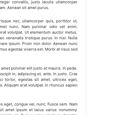
eger convallis, justo iaculis ullamcorper
iam. Aenean sit amet purus.
sque nec, ullamcorper quis, porttitor ut,
t amet nunc. Nam pulvinar odio vel enim.
erat volutpat. Ut elementum auctor metus.
 venenatis tristique purus. In nisl. Nulla
 ornare ipsum. Proin non dolor. Aenean nunc
vamus egestas viverra est. Morbi at risus sed
amet pulvinar elit justo et mauris. In pede.
ipit in, adipiscing et, ante. In justo. Cras
tortor, egestas sit amet, ultrices eget,
. Aliquam erat volutpat. In rhoncus sapien
uere eget, congue vel, nunc. Fusce sem. Nam
 sit amet ipsum et lacus varius nonummy.