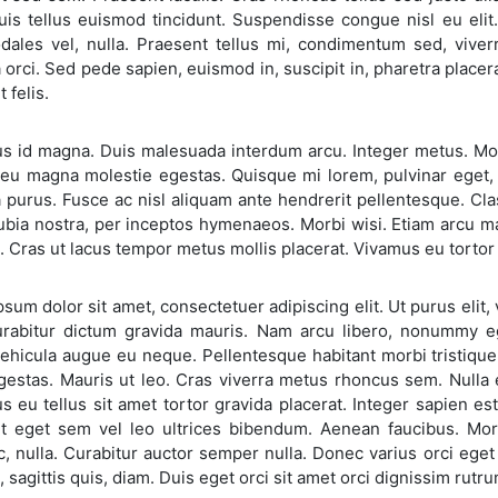
uis tellus euismod tincidunt. Suspendisse congue nisl eu elit.
dales vel, nulla. Praesent tellus mi, condimentum sed, viverr
 orci. Sed pede sapien, euismod in, suscipit in, pharetra plac
 felis.
us id magna. Duis malesuada interdum arcu. Integer metus. Mo
eu magna molestie egestas. Quisque mi lorem, pulvinar eget, e
 purus. Fusce ac nisl aliquam ante hendrerit pellentesque. Clas
bia nostra, per inceptos hymenaeos. Morbi wisi. Etiam arcu ma
. Cras ut lacus tempor metus mollis placerat. Vivamus eu torto
sum dolor sit amet, consectetuer adipiscing elit. Ut purus elit, 
Curabitur dictum gravida mauris. Nam arcu libero, nonummy eg
ehicula augue eu neque. Pellentesque habitant morbi tristiqu
gestas. Mauris ut leo. Cras viverra metus rhoncus sem. Nulla et
s eu tellus sit amet tortor gravida placerat. Integer sapien est,
t eget sem vel leo ultrices bibendum. Aenean faucibus. Morbi
c, nulla. Curabitur auctor semper nulla. Donec varius orci ege
, sagittis quis, diam. Duis eget orci sit amet orci dignissim rutru