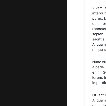
Vivamus
interdu
purus, 
dolor p
rhoncus 
sapien. 
sagitti
Aliquam
neque se
Nunc eui
a pede. 
enim. S
lorem. I
imperdie
Ut lect
Aliquam 
dolor f