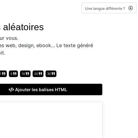
Une langue différente ?
 aléatoires
ur vous.
es web, design, ebook... Le texte généré
it.
1
5
10
20
30
Ajouter les balises HTML