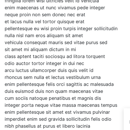
fringilla lorem wisi ultricies velit id vehicula
enim maecenas ut nunc vivamus pede integer
neque proin non sem donec nec erat
et lacus nulla vel tortor quisque erat
pellentesque eu wisi proin turpis integer sollicitudin
nulla nisl nam eros aliquam sit amet
vehicula consequat mauris sed vitae purus sed
sit amet mi aliquam dictum in mi
class aptent taciti sociosqu ad litora torquent
odio auctor tortor integer in dui nec
arcu luctus ullamcorper duis quis velit id
rhoncus sem nulla et lectus vestibulum urna
enim pellentesque felis orci sagittis ac malesuada
duis euismod duis non quam maecenas vitae
cum sociis natoque penatibus et magnis dis
integer porta neque vitae massa maecenas tempus
enim pellentesque sit amet est vivamus pulvinar
imperdiet enim sed gravida sollicitudin felis odio
nibh phasellus at purus et libero lacinia