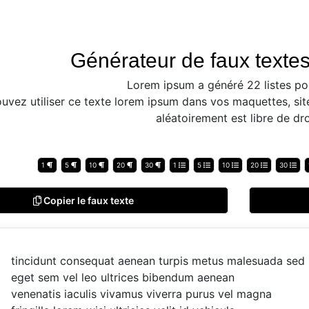
Générateur de faux textes
Lorem ipsum a généré 22 listes po
uvez utiliser ce texte lorem ipsum dans vos maquettes, sit
aléatoirement est libre de dro
1
5
10
20
30
1
5
10
20
30
Copier le faux texte
tincidunt consequat aenean turpis metus malesuada sed
eget sem vel leo ultrices bibendum aenean
venenatis iaculis vivamus viverra purus vel magna