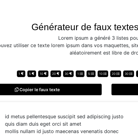
Générateur de faux textes
Lorem ipsum a généré 3 listes pou
uvez utiliser ce texte lorem ipsum dans vos maquettes, sit
aléatoirement est libre de dro
1
5
10
20
30
1
5
10
20
30
Copier le faux texte
id metus pellentesque suscipit sed adipiscing justo
quis diam duis eget orci sit amet
mollis nullam id justo maecenas venenatis donec