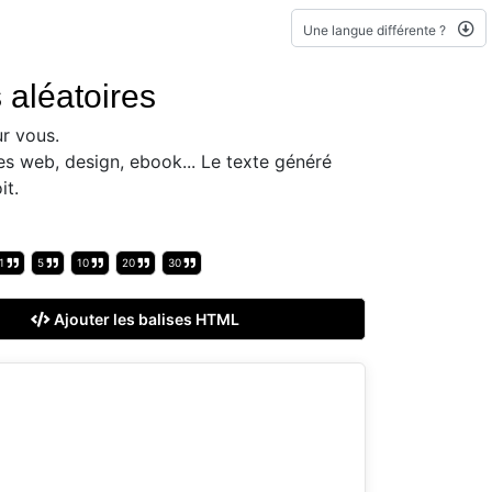
Une langue différente ?
 aléatoires
r vous.
es web, design, ebook... Le texte généré
it.
1
5
10
20
30
Ajouter les balises HTML