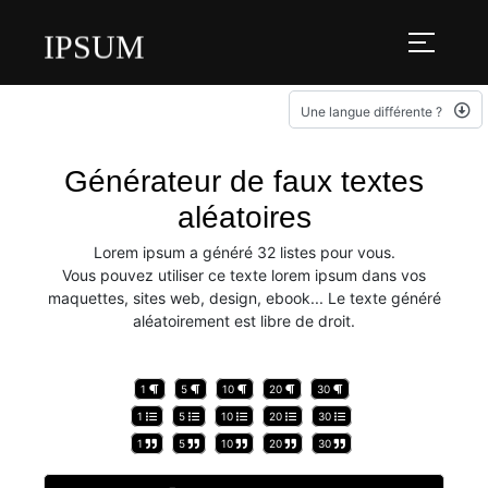
IPSUM
Une langue différente ?
Générateur de faux textes
aléatoires
Lorem ipsum a généré 32 listes pour vous.
Vous pouvez utiliser ce texte lorem ipsum dans vos
maquettes, sites web, design, ebook... Le texte généré
aléatoirement est libre de droit.
1
5
10
20
30
1
5
10
20
30
1
5
10
20
30