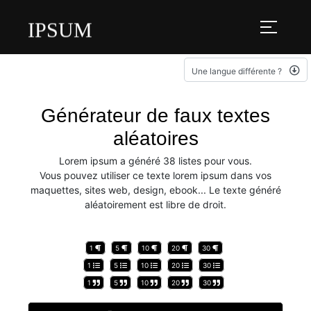
IPSUM
Une langue différente ?
Générateur de faux textes
aléatoires
Lorem ipsum a généré 38 listes pour vous.
Vous pouvez utiliser ce texte lorem ipsum dans vos
maquettes, sites web, design, ebook... Le texte généré
aléatoirement est libre de droit.
1
5
10
20
30
1
5
10
20
30
1
5
10
20
30