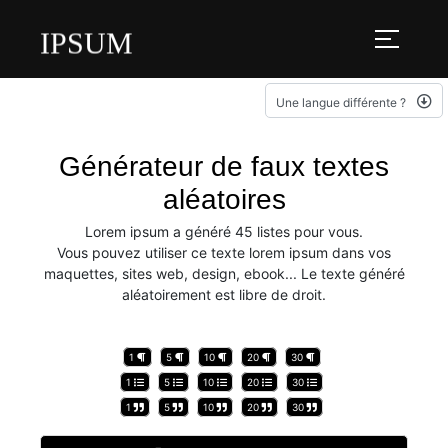
IPSUM
Une langue différente ?
Générateur de faux textes
aléatoires
Lorem ipsum a généré 45 listes pour vous.
Vous pouvez utiliser ce texte lorem ipsum dans vos
maquettes, sites web, design, ebook... Le texte généré
aléatoirement est libre de droit.
1
5
10
20
30
1
5
10
20
30
1
5
10
20
30