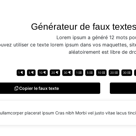
Générateur de faux textes
Lorem ipsum a généré 12 mots pou
uvez utiliser ce texte lorem ipsum dans vos maquettes, sit
aléatoirement est libre de dro
1
5
10
20
30
1
5
10
20
30
Copier le faux texte
ullamcorper placerat ipsum Cras nibh Morbi vel justo vitae lacus tinc