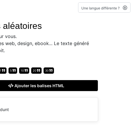
Une langue différente ?
 aléatoires
r vous.
es web, design, ebook... Le texte généré
it.
1
5
10
20
30
Ajouter les balises HTML
idunt