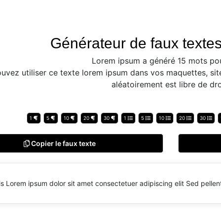
Générateur de faux textes
Lorem ipsum a généré 15 mots pou
uvez utiliser ce texte lorem ipsum dans vos maquettes, sit
aléatoirement est libre de dro
1
5
10
20
30
1
5
10
20
30
Copier le faux texte
sis Lorem ipsum dolor sit amet consectetuer adipiscing elit Sed pellen