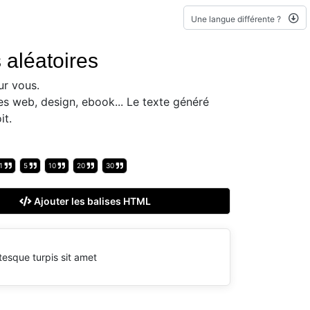
Une langue différente ?
 aléatoires
r vous.
es web, design, ebook... Le texte généré
it.
1
5
10
20
30
Ajouter les balises HTML
tesque turpis sit amet