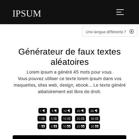
IPSUM
Une langue différente ?
Générateur de faux textes
aléatoires
Lorem ipsum a généré 45 mots pour vous.
Vous pouvez utiliser ce texte lorem ipsum dans vos
maquettes, sites web, design, ebook... Le texte généré
aléatoirement est libre de droit.
1
5
10
20
30
1
5
10
20
30
1
5
10
20
30