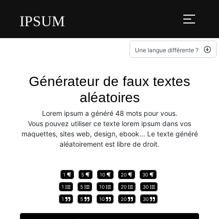
IPSUM
Une langue différente ?
Générateur de faux textes
aléatoires
Lorem ipsum a généré 48 mots pour vous.
Vous pouvez utiliser ce texte lorem ipsum dans vos
maquettes, sites web, design, ebook... Le texte généré
aléatoirement est libre de droit.
1
5
10
20
30
1
5
10
20
30
1
5
10
20
30