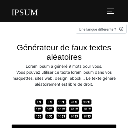
IPSUM
Une langue différente ?
Générateur de faux textes
aléatoires
Lorem ipsum a généré 9 mots pour vous.
Vous pouvez utiliser ce texte lorem ipsum dans vos
maquettes, sites web, design, ebook... Le texte généré
aléatoirement est libre de droit.
1
5
10
20
30
1
5
10
20
30
1
5
10
20
30