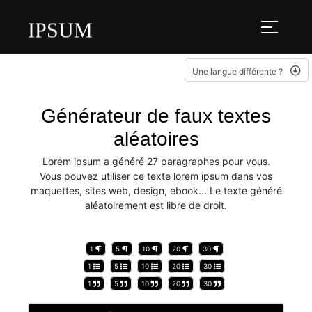
IPSUM
Une langue différente ?
Générateur de faux textes
aléatoires
Lorem ipsum a généré 27 paragraphes pour vous.
Vous pouvez utiliser ce texte lorem ipsum dans vos
maquettes, sites web, design, ebook... Le texte généré
aléatoirement est libre de droit.
1
5
10
20
30
1
5
10
20
30
1
5
10
20
30