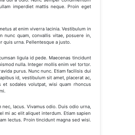
ullam imperdiet mattis neque. Proin eget
tus at enim viverra lacinia. Vestibulum in
n nunc quam, convallis vitae, posuere in,
 quis urna. Pellentesque a justo.
ccumsan ligula id pede. Maecenas tincidunt
ismod nulla. Integer mollis enim vel tortor.
vida purus. Nunc nunc. Etiam facilisis dui
pibus id, vestibulum sit amet, placerat ac,
is et sodales volutpat, wisi quam rhoncus
mi.
m nec, lacus. Vivamus odio. Duis odio urna,
el mi ac elit aliquet interdum. Etiam sapien
quam lectus. Proin tincidunt magna sed wisi.