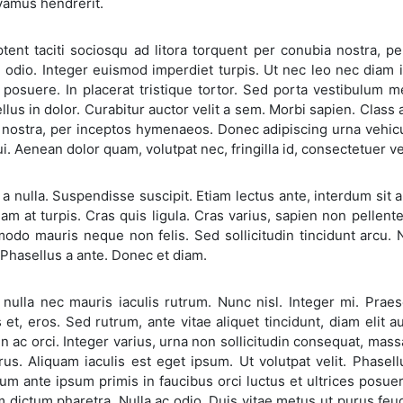
vamus hendrerit.
ptent taciti sociosqu ad litora torquent per conubia nostra
d odio. Integer euismod imperdiet turpis. Ut nec leo nec diam 
s posuere. In placerat tristique tortor. Sed porta vestibulum me
ellus in dolor. Curabitur auctor velit a sem. Morbi sapien. Class 
 nostra, per inceptos hymenaeos. Donec adipiscing urna vehicu
ui. Aenean dolor quam, volutpat nec, fringilla id, consectetuer ve
a nulla. Suspendisse suscipit. Etiam lectus ante, interdum si
iam at turpis. Cras quis ligula. Cras varius, sapien non pelle
odo mauris neque non felis. Sed sollicitudin tincidunt arcu. 
Phasellus a ante. Donec et diam.
 nulla nec mauris iaculis rutrum. Nunc nisl. Integer mi. Prae
 et, eros. Sed rutrum, ante vitae aliquet tincidunt, diam elit
oin ac orci. Integer varius, urna non sollicitudin consequat, mass
us. Aliquam iaculis est eget ipsum. Ut volutpat velit. Phasellus
um ante ipsum primis in faucibus orci luctus et ultrices posue
 dictum pharetra. Nulla ac odio. Duis vitae metus ut purus feug