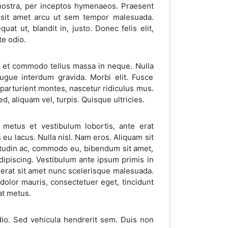
 nostra, per inceptos hymenaeos. Praesent
ec sit amet arcu ut sem tempor malesuada.
at ut, blandit in, justo. Donec felis elit,
te odio.
ro, et commodo tellus massa in neque. Nulla
ugue interdum gravida. Morbi elit. Fusce
arturient montes, nascetur ridiculus mus.
, aliquam vel, turpis. Quisque ultricies.
 metus et vestibulum lobortis, ante erat
eu lacus. Nulla nisl. Nam eros. Aliquam sit
itudin ac, commodo eu, bibendum sit amet,
ipiscing. Vestibulum ante ipsum primis in
t erat sit amet nunc scelerisque malesuada.
 dolor mauris, consectetuer eget, tincidunt
at metus.
io. Sed vehicula hendrerit sem. Duis non