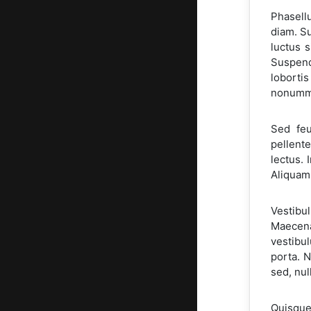
Phasellu
diam. Su
luctus 
Suspend
lobortis
nonummy
Sed feu
pellente
lectus. 
Aliquam 
Vestibul
Maecena
vestibu
porta. 
sed, nul
Quisque