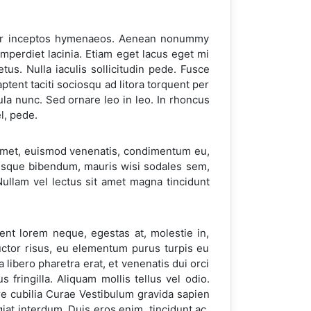
, per inceptos hymenaeos. Aenean nonummy
imperdiet lacinia. Etiam eget lacus eget mi
tus. Nulla iaculis sollicitudin pede. Fusce
aptent taciti sociosqu ad litora torquent per
la nunc. Sed ornare leo in leo. In rhoncus
l, pede.
t amet, euismod venenatis, condimentum eu,
ntesque bibendum, mauris wisi sodales sem,
Nullam vel lectus sit amet magna tincidunt
sent lorem neque, egestas at, molestie in,
 auctor risus, eu elementum purus turpis eu
a libero pharetra erat, et venenatis dui orci
 fringilla. Aliquam mollis tellus vel odio.
re cubilia Curae Vestibulum gravida sapien
iat interdum. Duis eros enim, tincidunt ac,