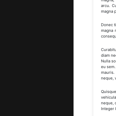
arcu. C
magna po
Donec ti
magna n
consequa
Curabit
diam nec
Nulla so
eu sem. 
mauris.
neque, v
Quisque 
vehicula
neque, c
Integer 