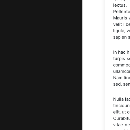
lectus.
Pellent
Mauris 
velit li
ligula, 
sapien 
In hac h
turpis 
commodo
ullamco
Nam tin
sed, sem
Nulla fa
tincidun
elit, ut
Curabitu
vitae ne