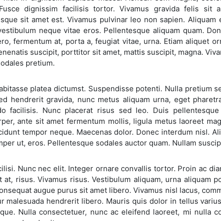
 Fusce dignissim facilisis tortor. Vivamus gravida felis si
esque sit amet est. Vivamus pulvinar leo non sapien. Aliquam 
vestibulum neque vitae eros. Pellentesque aliquam quam. Donec
bero, fermentum at, porta a, feugiat vitae, urna. Etiam aliquet
venenatis suscipit, porttitor sit amet, mattis suscipit, magna. Vi
sodales pretium.
abitasse platea dictumst. Suspendisse potenti. Nulla pretium sem
sed hendrerit gravida, nunc metus aliquam urna, eget pharetra
 facilisis. Nunc placerat risus sed leo. Duis pellentesque
rper, ante sit amet fermentum mollis, ligula metus laoreet ma
cidunt tempor neque. Maecenas dolor. Donec interdum nisl. Ali
per ut, eros. Pellentesque sodales auctor quam. Nullam suscipi
cilisi. Nunc nec elit. Integer ornare convallis tortor. Proin ac di
t at, risus. Vivamus risus. Vestibulum aliquam, urna aliquam p
 consequat augue purus sit amet libero. Vivamus nisl lacus, comm
r malesuada hendrerit libero. Mauris quis dolor in tellus varius
que. Nulla consectetuer, nunc ac eleifend laoreet, mi nulla c