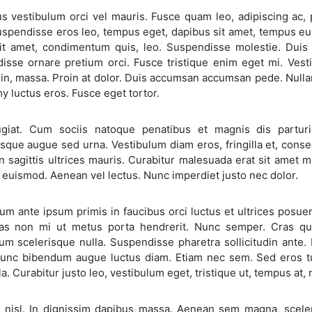
s vestibulum orci vel mauris. Fusce quam leo, adipiscing ac, p
spendisse eros leo, tempus eget, dapibus sit amet, tempus eu,
sit amet, condimentum quis, leo. Suspendisse molestie. Duis 
isse ornare pretium orci. Fusce tristique enim eget mi. Vesti
 in, massa. Proin at dolor. Duis accumsan accumsan pede. Nullam 
 luctus eros. Fusce eget tortor.
giat. Cum sociis natoque penatibus et magnis dis parturi
sque augue sed urna. Vestibulum diam eros, fringilla et, cons
In sagittis ultrices mauris. Curabitur malesuada erat sit amet m
euismod. Aenean vel lectus. Nunc imperdiet justo nec dolor.
um ante ipsum primis in faucibus orci luctus et ultrices posu
s non mi ut metus porta hendrerit. Nunc semper. Cras qui
lum scelerisque nulla. Suspendisse pharetra sollicitudin ante
Nunc bibendum augue luctus diam. Etiam nec sem. Sed eros turp
la. Curabitur justo leo, vestibulum eget, tristique ut, tempus at, n
 nisl. In dignissim dapibus massa. Aenean sem magna, sceleri