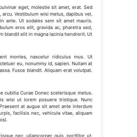
ulvinar eget, molestie sit amet, erat. Sed
 arcu. Vestibulum wisi metus, dapibus vel,
in ante. Ut sodales sem sit amet mauris.
bulum eros elit, gravida ac, pharetra sed,
blandit elit in magna lacinia hendrerit. Ut
ent montes, nascetur ridiculus mus. Ut
ectetuer eu, nonummy id, sapien. Nullam at
assa. Fusce blandit. Aliquam erat volutpat.
ere cubilia Curae Donec scelerisque metus.
s wisi ut lorem posuere tristique. Nunc
. Praesent at augue sit amet ante interdum
is, facilisis nec, vehicula vitae, aliquam
isl.
sque nec, ullamcorper quis, porttitor ut,