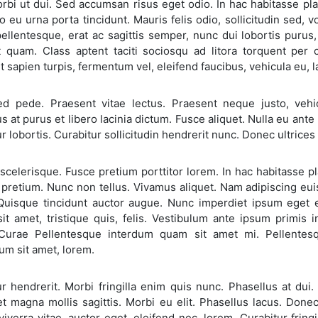
rbi ut dui. Sed accumsan risus eget odio. In hac habitasse pla
o eu urna porta tincidunt. Mauris felis odio, sollicitudin sed, v
llentesque, erat ac sagittis semper, nunc dui lobortis purus,
t quam. Class aptent taciti sociosqu ad litora torquent per
 sapien turpis, fermentum vel, eleifend faucibus, vehicula eu, l
d pede. Praesent vitae lectus. Praesent neque justo, vehicul
s at purus et libero lacinia dictum. Fusce aliquet. Nulla eu ant
r lobortis. Curabitur sollicitudin hendrerit nunc. Donec ultrices
celerisque. Fusce pretium porttitor lorem. In hac habitasse pla
pretium. Nunc non tellus. Vivamus aliquet. Nam adipiscing euis
Quisque tincidunt auctor augue. Nunc imperdiet ipsum eget e
it amet, tristique quis, felis. Vestibulum ante ipsum primis i
 Curae Pellentesque interdum quam sit amet mi. Pellentesq
um sit amet, lorem.
ur hendrerit. Morbi fringilla enim quis nunc. Phasellus at d
et magna mollis sagittis. Morbi eu elit. Phasellus lacus. Don
iverra vitae, auctor eget, eleifend nec, lorem. Curabitur fri