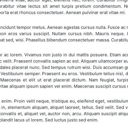
urabitur vitae lectus sit amet turpis pretium condimentum. N
rta erat rhoncus consectetuer. Aenean pulvinar erat vitae mi.
ncidunt tempor metus. Aenean egestas cursus nulla. Fusce ac me
on eros varius suscipit. Nullam cursus nibh. Mauris neque. I
t sed, wisi. Phasellus bibendum consectetuer massa. Curabitur
ur ac lorem. Vivamus non justo in dui mattis posuere. Etiam a
 velit. Praesent convallis sapien ac est. Aliquam ullamcorper eu
dales placerat nunc. Sed tempus rutrum wisi. Duis accumsan gra
Vestibulum semper. Praesent eu eros. Vestibulum tellus nisl, da
 Maecenas et elit ut erat placerat dictum. Nam feugiat, turp
itae aliquam ipsum sapien vel enim. Maecenas suscipit cursus 
enim. Proin velit neque, tristique eu, eleifend eget, vestibulu
 in, elementum aliquam, aliquet laoreet, tellus. Sed velit. Sed v
onvallis et, aliquet vel, auctor non, arcu. Aliquam suscipit ali
blandit lacus ut lorem. Sed luctus justo sed enim.