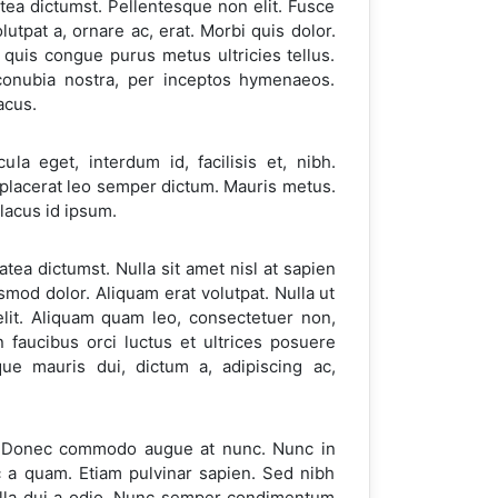
tea dictumst. Pellentesque non elit. Fusce
olutpat a, ornare ac, erat. Morbi quis dolor.
 quis congue purus metus ultricies tellus.
 conubia nostra, per inceptos hymenaeos.
acus.
a eget, interdum id, facilisis et, nibh.
e placerat leo semper dictum. Mauris metus.
 lacus id ipsum.
tea dictumst. Nulla sit amet nisl at sapien
mod dolor. Aliquam erat volutpat. Nulla ut
lit. Aliquam quam leo, consectetuer non,
n faucibus orci luctus et ultrices posuere
ue mauris dui, dictum a, adipiscing ac,
ui. Donec commodo augue at nunc. Nunc in
ec a quam. Etiam pulvinar sapien. Sed nibh
ngilla dui a odio. Nunc semper condimentum