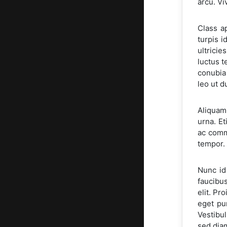
arcu. Vi
Class a
turpis i
ultricie
luctus t
conubia
leo ut d
Aliquam 
urna. Et
ac comm
tempor. 
Nunc id
faucibus
elit. Pr
eget pur
Vestibul
sed diam