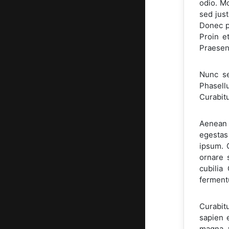
odio. Mo
sed just
Donec pe
Proin e
Praesent
Nunc se
Phasellu
Curabitu
Aenean s
egestas 
ipsum. 
ornare s
cubilia
ferment
Curabit
sapien 
magna, v