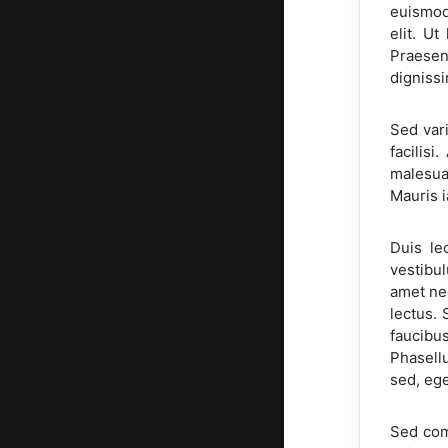
euismod
elit. U
Praesent
dignissi
Sed vari
facilis
malesua
Mauris i
Duis le
vestibul
amet ne
lectus.
faucibus
Phasellu
sed, ege
Sed com