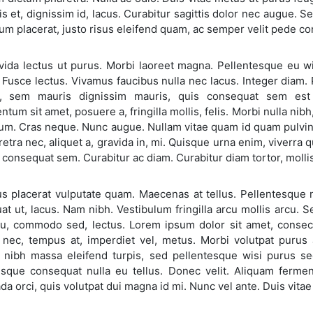
s et, dignissim id, lacus. Curabitur sagittis dolor nec augue. 
um placerat, justo risus eleifend quam, ac semper velit pede con
ida lectus ut purus. Morbi laoreet magna. Pellentesque eu wisi
 Fusce lectus. Vivamus faucibus nulla nec lacus. Integer diam.
t, sem mauris dignissim mauris, quis consequat sem est 
tum sit amet, posuere a, fringilla mollis, felis. Morbi nulla nib
um. Cras neque. Nunc augue. Nullam vitae quam id quam pulvinar
aretra nec, aliquet a, gravida in, mi. Quisque urna enim, viverra q
 consequat sem. Curabitur ac diam. Curabitur diam tortor, mollis
us placerat vulputate quam. Maecenas at tellus. Pellentesque 
t ut, lacus. Nam nibh. Vestibulum fringilla arcu mollis arcu. Se
eu, commodo sed, lectus. Lorem ipsum dolor sit amet, consect
t nec, tempus at, imperdiet vel, metus. Morbi volutpat purus
 nibh massa eleifend turpis, sed pellentesque wisi purus sed 
esque consequat nulla eu tellus. Donec velit. Aliquam fermen
a orci, quis volutpat dui magna id mi. Nunc vel ante. Duis vitae