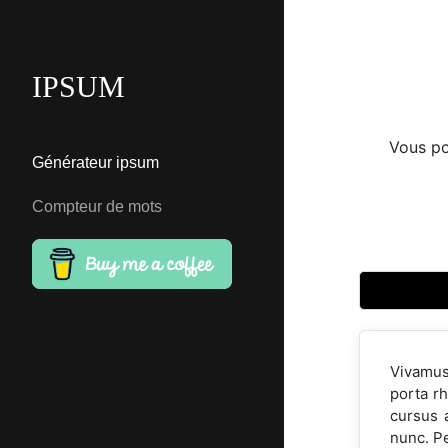
IPSUM
Vous po
Générateur ipsum
Compteur de mots
Vivamus
porta rh
cursus 
nunc. Pe