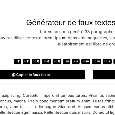
Générateur de faux textes
Lorem ipsum a généré 38 paragraphes
uvez utiliser ce texte lorem ipsum dans vos maquettes, sit
aléatoirement est libre de dro
1
5
10
20
30
1
5
10
20
30
Copier le faux texte
 adipiscing. Curabitur imperdiet tempus turpis. Vivamus sapi
oncus, magna. Proin condimentum pretium enim. Fusce fringilla
arcu, vitae facilisis odio augue vitae orci. Aliquam varius 
llentesque eget massa. Pellentesque quis mauris. Donec ut ligu