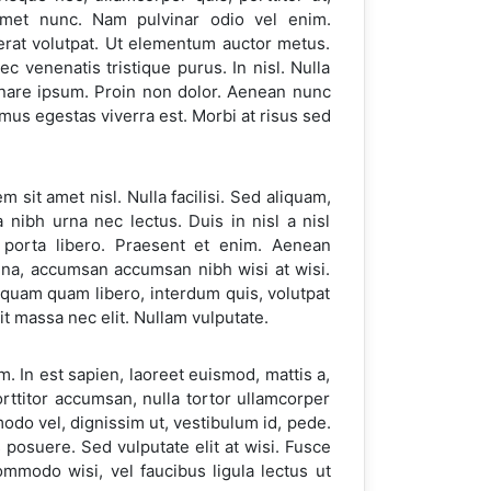
t amet nunc. Nam pulvinar odio vel enim.
erat volutpat. Ut elementum auctor metus.
 venenatis tristique purus. In nisl. Nulla
 ornare ipsum. Proin non dolor. Aenean nunc
vamus egestas viverra est. Morbi at risus sed
 sit amet nisl. Nulla facilisi. Sed aliquam,
 nibh urna nec lectus. Duis in nisl a nisl
 porta libero. Praesent et enim. Aenean
gna, accumsan accumsan nibh wisi at wisi.
quam quam libero, interdum quis, volutpat
t massa nec elit. Nullam vulputate.
am. In est sapien, laoreet euismod, mattis a,
orttitor accumsan, nulla tortor ullamcorper
odo vel, dignissim ut, vestibulum id, pede.
 posuere. Sed vulputate elit at wisi. Fusce
ommodo wisi, vel faucibus ligula lectus ut