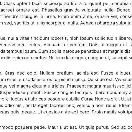
. Class aptent taciti sociosqu ad litora torquent per conubia
t laoreet ornare est. Phasellus gravida vulputate nulla. Don
 hendrerit augue in urna. Proin enim ante, ornare vel, consequ
m sed, sagittis ut, ullamcorper a, nulla. Aenean pharetra vulputa
us, nulla vitae tincidunt lobortis, nibh ipsum sollicitudin libe
i. Aenean nec lectus. Aliquam fermentum. Duis ut magna et a
da tempus ipsum. Cum sociis natoque penatibus et magnis dis p
aculis enim non metus. Nullam dui magna, congue et, suscipit sed
o. Cras nec odio. Nullam pretium lacinia est. Fusce aliquet,
um eros, eu sodales eros turpis id massa. Quisque est. Vivamus 
que vel magna dictum ultricies. Praesent magna mauris, sollic
 Suspendisse potenti. Fusce congue leo quis libero nonummy ad
 orci luctus et ultrices posuere cubilia Curae Nunc a orci. Ut a
s odio nisl, porta eget, laoreet nec, vehicula non, risus. Etiam
stas quis, neque. Ut egestas ante ac libero. Proin mattis volutp
modo posuere pede. Mauris ut est. Ut quis purus. Sed ac od