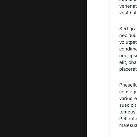
venenati
vestibul
Sed grav
nec dui.
volutpa
condimen
nec, ips
elit, ph
placerat
Phasell
consequa
varius 
suscipi
tempus,
Pellent
malesuad