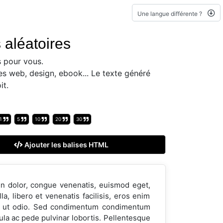
Une langue différente ?
 aléatoires
 pour vous.
es web, design, ebook... Le texte généré
it.
1
5
10
20
30
Ajouter les balises HTML
en dolor, congue venenatis, euismod eget,
, libero et venenatis facilisis, eros enim
nibh ut odio. Sed condimentum condimentum
la ac pede pulvinar lobortis. Pellentesque