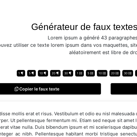
Générateur de faux textes
Lorem ipsum a généré 43 paragraphes
uvez utiliser ce texte lorem ipsum dans vos maquettes, sit
aléatoirement est libre de dro
1
5
10
20
30
1
5
10
20
30
Copier le faux texte
sse mollis erat et risus. Vestibulum et odio eu nisl malesuada 
per. Ut pellentesque fermentum mi. Etiam sed neque sit amet leo
s erat vitae nulla. Duis bibendum ipsum et mi scelerisque dap
 Integer ac nibh. Pellentesque habitant morbi tristique senec