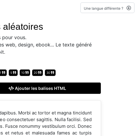
Une langue différente ?
 aléatoires
 pour vous.
es web, design, ebook... Le texte généré
it.
1
5
10
20
30
Ajouter les balises HTML
dapibus. Morbi ac tortor et magna tincidunt
 consectetuer sagittis. Nulla facilisi. Sed
ibus. Fusce nonummy vestibulum orci. Donec
tus et netus et malesuada fames ac turpis