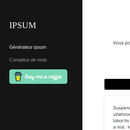
IPSUM
Vous po
Générateur ipsum
Compteur de mots
Suspendi
ullamcor
loborti
a nisl.