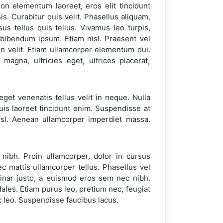
non elementum laoreet, eros elit tincidunt
s. Curabitur quis velit. Phasellus aliquam,
s tellus quis tellus. Vivamus leo turpis,
e bibendum ipsum. Etiam nisl. Praesent vel
n velit. Etiam ullamcorper elementum dui.
gna, ultricies eget, ultrices placerat,
eget venenatis tellus velit in neque. Nulla
Duis laoreet tincidunt enim. Suspendisse at
isl. Aenean ullamcorper imperdiet massa.
nibh. Proin ullamcorper, dolor in cursus
c mattis ullamcorper tellus. Phasellus vel
lvinar justo, a euismod eros sem nec nibh.
ales. Etiam purus leo, pretium nec, feugiat
c leo. Suspendisse faucibus lacus.