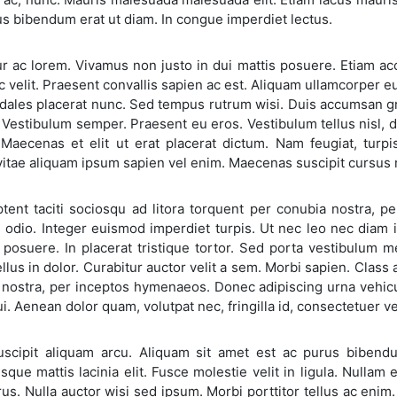
s bibendum erat ut diam. In congue imperdiet lectus.
ur ac lorem. Vivamus non justo in dui mattis posuere. Etiam a
 velit. Praesent convallis sapien ac est. Aliquam ullamcorper eu
dales placerat nunc. Sed tempus rutrum wisi. Duis accumsan gra
Vestibulum semper. Praesent eu eros. Vestibulum tellus nisl, da
 Maecenas et elit ut erat placerat dictum. Nam feugiat, turp
itae aliquam ipsum sapien vel enim. Maecenas suscipit cursus 
ptent taciti sociosqu ad litora torquent per conubia nostra
d odio. Integer euismod imperdiet turpis. Ut nec leo nec diam 
s posuere. In placerat tristique tortor. Sed porta vestibulum me
ellus in dolor. Curabitur auctor velit a sem. Morbi sapien. Class 
 nostra, per inceptos hymenaeos. Donec adipiscing urna vehicu
ui. Aenean dolor quam, volutpat nec, fringilla id, consectetuer ve
uscipit aliquam arcu. Aliquam sit amet est ac purus bibend
sque mattis lacinia elit. Fusce molestie velit in ligula. Nullam 
us. Nulla auctor wisi sed ipsum. Morbi porttitor tellus ac enim