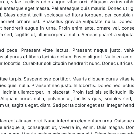
arcu, vitae facilisis odio augue vitae orci. Aliquam varius 
llentesque eget massa. Pellentesque quis mauris. Donec ut ligu
. Class aptent taciti sociosqu ad litora torquent per conubia
t laoreet ornare est. Phasellus gravida vulputate nulla. Don
 hendrerit augue in urna. Proin enim ante, ornare vel, consequ
m sed, sagittis ut, ullamcorper a, nulla. Aenean pharetra vulputa
d pede. Praesent vitae lectus. Praesent neque justo, vehicul
s at purus et libero lacinia dictum. Fusce aliquet. Nulla eu ant
r lobortis. Curabitur sollicitudin hendrerit nunc. Donec ultrices
tae turpis. Suspendisse porttitor. Mauris aliquam purus vitae 
icies quis, nulla. Praesent nec justo. In lobortis. Donec nec lec
 lacinia ullamcorper. In placerat. Proin facilisis sollicitudin 
 Aliquam purus nulla, pulvinar ut, facilisis quis, sodales sed
 ut, sagittis eget, diam. Sed porta dolor eget est. Integer hendr
laoreet aliquam orci. Nunc interdum elementum urna. Quisque 
celerisque a, consequat ut, viverra in, enim. Duis magna. Don
ac, nunc. Mauris malesuada malesuada elit. Etiam lacus mauris, pr