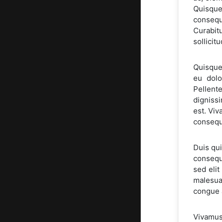
Quisque
consequ
Curabitu
sollicit
Quisque
eu dolo
Pellent
dignissi
est. Viv
consequa
Duis qui
consequa
sed eli
malesua
congue a
Vivamus 