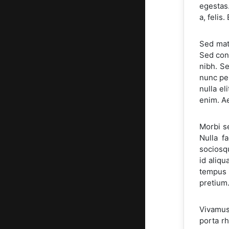
egestas.
a, felis
Sed matt
Sed cons
nibh. S
nunc pel
nulla el
enim. Ae
Morbi se
Nulla fa
sociosq
id aliq
tempus 
pretium.
Vivamus
porta rh