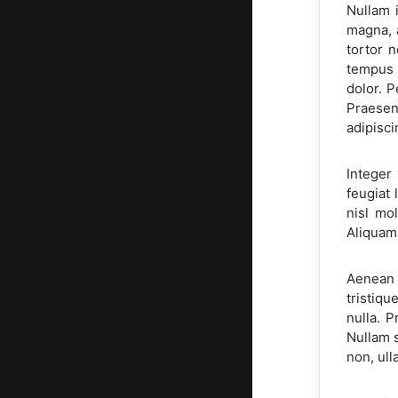
Nullam i
magna, a
tortor 
tempus s
dolor. 
Praesen
adipisci
Integer 
feugiat 
nisl mo
Aliquam 
Aenean 
tristiqu
nulla. P
Nullam s
non, ull