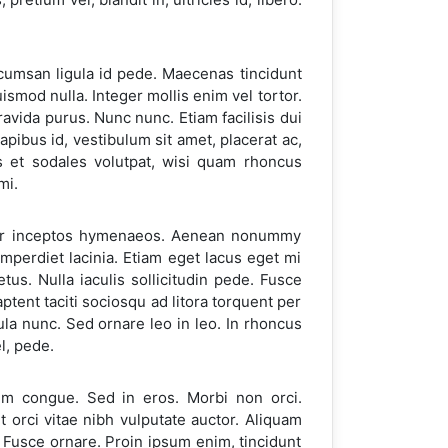
ccumsan ligula id pede. Maecenas tincidunt
ismod nulla. Integer mollis enim vel tortor.
vida purus. Nunc nunc. Etiam facilisis dui
pibus id, vestibulum sit amet, placerat ac,
is et sodales volutpat, wisi quam rhoncus
mi.
, per inceptos hymenaeos. Aenean nonummy
imperdiet lacinia. Etiam eget lacus eget mi
tus. Nulla iaculis sollicitudin pede. Fusce
aptent taciti sociosqu ad litora torquent per
la nunc. Sed ornare leo in leo. In rhoncus
l, pede.
um congue. Sed in eros. Morbi non orci.
et orci vitae nibh vulputate auctor. Aliquam
. Fusce ornare. Proin ipsum enim, tincidunt