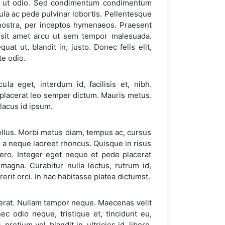
nibh ut odio. Sed condimentum condimentum
la ac pede pulvinar lobortis. Pellentesque
 nostra, per inceptos hymenaeos. Praesent
ec sit amet arcu ut sem tempor malesuada.
at ut, blandit in, justo. Donec felis elit,
te odio.
a eget, interdum id, facilisis et, nibh.
e placerat leo semper dictum. Mauris metus.
 lacus id ipsum.
tellus. Morbi metus diam, tempus ac, cursus
tus a neque laoreet rhoncus. Quisque in risus
libero. Integer eget neque et pede placerat
, magna. Curabitur nulla lectus, rutrum id,
erit orci. In hac habitasse platea dictumst.
erat. Nullam tempor neque. Maecenas velit
ec odio neque, tristique et, tincidunt eu,
etium vel, blandit in, ultricies id, libero.