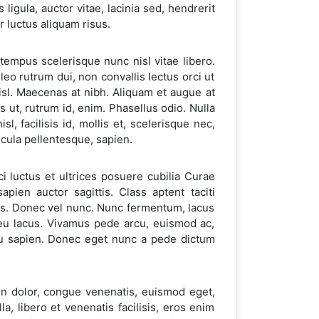
igula, auctor vitae, lacinia sed, hendrerit
r luctus aliquam risus.
tempus scelerisque nunc nisl vitae libero.
eo rutrum dui, non convallis lectus orci ut
sl. Maecenas at nibh. Aliquam et augue at
s ut, rutrum id, enim. Phasellus odio. Nulla
sl, facilisis id, mollis et, scelerisque nec,
icula pellentesque, sapien.
ci luctus et ultrices posuere cubilia Curae
sapien auctor sagittis. Class aptent taciti
os. Donec vel nunc. Nunc fermentum, lacus
 eu lacus. Vivamus pede arcu, euismod ac,
eu sapien. Donec eget nunc a pede dictum
en dolor, congue venenatis, euismod eget,
, libero et venenatis facilisis, eros enim