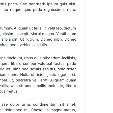
ttis porta. Sed hendrerit ipsum quis nisl.
m eu neque quis pede dignissim ornare.
nummy. Aliquam ut felis. In velit leo, dictum
ignissim suscipit. Morbi magna. Vestibulum
llis blandit. Ut rutrum. Donec nibh. Donec
vitae pede vehicula iaculis.
c tincidunt, risus quis bibendum facilisis,
iquet, libero semper volutpat luctus, pede
quet, nibh sed iaculis sagittis, odio dolor
uam nunc. Nulla ultricies justo eget orci.
mper ut, pharetra vel, erat. Aliquam quam
llis, wisi sit amet mollis molestie, libero
ibus metus.
disse dolor urna, condimentum sit amet,
iet dolor non mi. Phasellus magna metus,