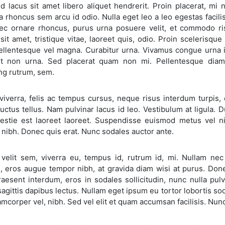
d lacus sit amet libero aliquet hendrerit. Proin placerat, mi 
 rhoncus sem arcu id odio. Nulla eget leo a leo egestas facilisi
nec ornare rhoncus, purus urna posuere velit, et commodo risu
it amet, tristique vitae, laoreet quis, odio. Proin scelerisqu
Pellentesque vel magna. Curabitur urna. Vivamus congue urna i
t non urna. Sed placerat quam non mi. Pellentesque diam ma
ng rutrum, sem.
viverra, felis ac tempus cursus, neque risus interdum turpis, 
luctus tellus. Nam pulvinar lacus id leo. Vestibulum at ligula. 
lestie est laoreet laoreet. Suspendisse euismod metus vel n
nibh. Donec quis erat. Nunc sodales auctor ante.
velit sem, viverra eu, tempus id, rutrum id, mi. Nullam nec 
e, eros augue tempor nibh, at gravida diam wisi at purus. Done
raesent interdum, eros in sodales sollicitudin, nunc nulla pu
agittis dapibus lectus. Nullam eget ipsum eu tortor lobortis sod
amcorper vel, nibh. Sed vel elit et quam accumsan facilisis. Nun