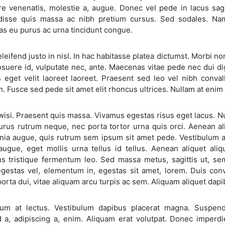
re venenatis, molestie a, augue. Donec vel pede in lacus sagi
isse quis massa ac nibh pretium cursus. Sed sodales. Na
s eu purus ac urna tincidunt congue.
leifend justo in nisl. In hac habitasse platea dictumst. Morbi no
osuere id, vulputate nec, ante. Maecenas vitae pede nec dui d
s eget velit laoreet laoreet. Praesent sed leo vel nibh conva
. Fusce sed pede sit amet elit rhoncus ultrices. Nullam at enim 
wisi. Praesent quis massa. Vivamus egestas risus eget lacus. Nun
urus rutrum neque, nec porta tortor urna quis orci. Aenean al
inia augue, quis rutrum sem ipsum sit amet pede. Vestibulum ali
augue, eget mollis urna tellus id tellus. Aenean aliquet aliq
us tristique fermentum leo. Sed massa metus, sagittis ut, se
egestas vel, elementum in, egestas sit amet, lorem. Duis conva
orta dui, vitae aliquam arcu turpis ac sem. Aliquam aliquet dap
lum at lectus. Vestibulum dapibus placerat magna. Suspen
 a, adipiscing a, enim. Aliquam erat volutpat. Donec imperd