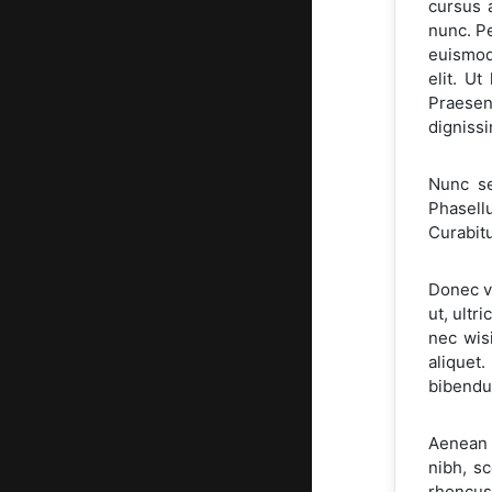
cursus 
nunc. Pe
euismod
elit. U
Praesent
dignissi
Nunc se
Phasellu
Curabitu
Donec vi
ut, ultr
nec wisi
aliquet.
bibendum
Aenean 
nibh, s
rhoncus 