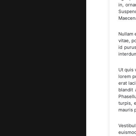
in, orna
Suspend
Maecena
Nullam e
vitae, p
id puru
interdum
Ut quis 
lorem p
erat lac
blandit 
Phasell
turpis, 
mauris p
Vestibu
euismod