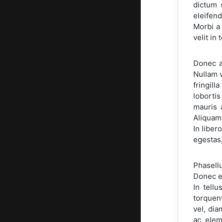
dictum 
eleifend
Morbi a
velit in 
Donec a
Nullam v
fringil
loborti
mauris a
Aliquam 
In liber
egestas,
Phasellu
Donec eg
In tellu
torquent
vel, di
ac, elem