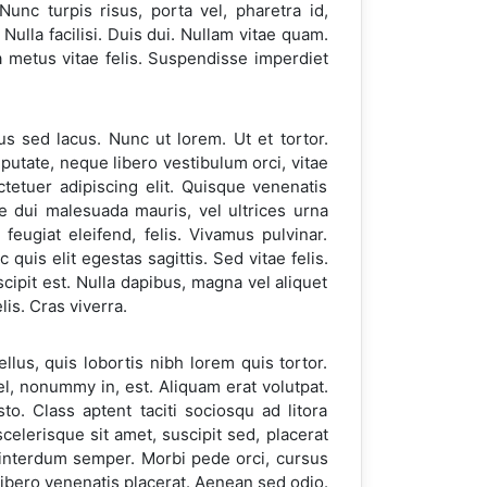
Nunc turpis risus, porta vel, pharetra id,
 Nulla facilisi. Duis dui. Nullam vitae quam.
 metus vitae felis. Suspendisse imperdiet
s sed lacus. Nunc ut lorem. Ut et tortor.
lputate, neque libero vestibulum orci, vitae
ctetuer adipiscing elit. Quisque venenatis
de dui malesuada mauris, vel ultrices urna
 feugiat eleifend, felis. Vivamus pulvinar.
uis elit egestas sagittis. Sed vitae felis.
cipit est. Nulla dapibus, magna vel aliquet
lis. Cras viverra.
ellus, quis lobortis nibh lorem quis tortor.
el, nonummy in, est. Aliquam erat volutpat.
sto. Class aptent taciti sociosqu ad litora
elerisque sit amet, suscipit sed, placerat
 interdum semper. Morbi pede orci, cursus
libero venenatis placerat. Aenean sed odio.