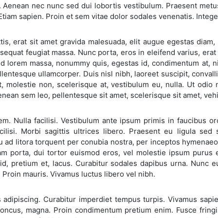
 Aenean nec nunc sed dui lobortis vestibulum. Praesent metus l
. Etiam sapien. Proin et sem vitae dolor sodales venenatis. Intege
is, erat sit amet gravida malesuada, elit augue egestas diam, 
equat feugiat massa. Nunc porta, eros in eleifend varius, erat l
ed lorem massa, nonummy quis, egestas id, condimentum at, ni
lentesque ullamcorper. Duis nisl nibh, laoreet suscipit, convalli
it, molestie non, scelerisque at, vestibulum eu, nulla. Ut odio ni
nean sem leo, pellentesque sit amet, scelerisque sit amet, veh
m. Nulla facilisi. Vestibulum ante ipsum primis in faucibus or
cilisi. Morbi sagittis ultrices libero. Praesent eu ligula sed 
u ad litora torquent per conubia nostra, per inceptos hymenae
uam porta, dui tortor euismod eros, vel molestie ipsum purus
id, pretium et, lacus. Curabitur sodales dapibus urna. Nunc 
 Proin mauris. Vivamus luctus libero vel nibh.
 adipiscing. Curabitur imperdiet tempus turpis. Vivamus sapi
oncus, magna. Proin condimentum pretium enim. Fusce fringilla