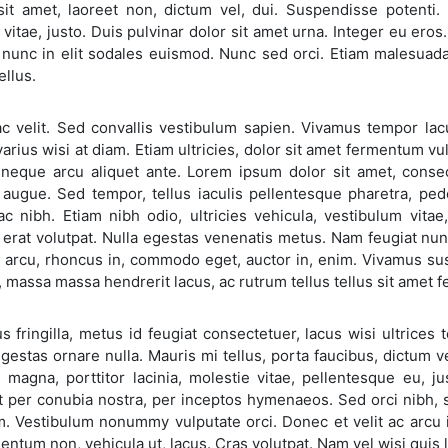
sit amet, laoreet non, dictum vel, dui. Suspendisse potenti. 
 vitae, justo. Duis pulvinar dolor sit amet urna. Integer eu eros.
 nunc in elit sodales euismod. Nunc sed orci. Etiam malesuada
tellus.
c velit. Sed convallis vestibulum sapien. Vivamus tempor lacu
arius wisi at diam. Etiam ultricies, dolor sit amet fermentum vu
la neque arcu aliquet ante. Lorem ipsum dolor sit amet, conse
s augue. Sed tempor, tellus iaculis pellentesque pharetra, pe
c nibh. Etiam nibh odio, ultricies vehicula, vestibulum vitae,
erat volutpat. Nulla egestas venenatis metus. Nam feugiat nunc q
o arcu, rhoncus in, commodo eget, auctor in, enim. Vivamus sus
 massa massa hendrerit lacus, ac rutrum tellus tellus sit amet fe
s fringilla, metus id feugiat consectetuer, lacus wisi ultrices t
estas ornare nulla. Mauris mi tellus, porta faucibus, dictum v
s magna, porttitor lacinia, molestie vitae, pellentesque eu, ju
 per conubia nostra, per inceptos hymenaeos. Sed orci nibh, sc
am. Vestibulum nonummy vulputate orci. Donec et velit ac arcu
entum non, vehicula ut, lacus. Cras volutpat. Nam vel wisi quis 