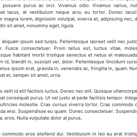
 posuere purus ac orci. Vivamus odio. Vivamus varius, nul
at lacus, at vestibulum neque arcu eu tortor. Donec iaculis 
r magna lorem, dignissim volutpat, viverra et, adipiscing nec, d
udin sit amet, nonummy eget, ligula.
 aliquam ipsum sed turpis. Pellentesque laoreet velit nec ju
r. Fusce consectetuer. Proin tellus est, luctus vitae, mole
esque habitant morbi tristique senectus et netus et malesuada
m id, blandit in, suscipit vel, dolor. Pellentesque tincidunt cur
amus ipsum erat, gravida in, venenatis ac, fringilla in, quam. N
t et, semper sit amet, urna.
s velit id elit facilisis luctus. Donec nec elit. Quisque ullamcorp
t consequat purus. Ut vel justo at pede facilisis tempor. Inte
t ultricies molestie. Cras cursus viverra tortor. Cras commod
da wisi. Suspendisse eu quam. Donec consectetuer. Suspendisse
, eros. Nulla vulputate dolor at purus.
commodo eros eleifend dui. Vestibulum in leo eu erat tristiqu