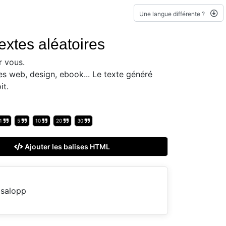
Une langue différente ?
extes aléatoires
r vous.
es web, design, ebook... Le texte généré
it.
1
5
10
20
30
Ajouter les balises HTML
 salopp