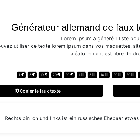
Générateur allemand de faux t
Lorem ipsum a généré 1 liste pou
uvez utiliser ce texte lorem ipsum dans vos maquettes, sit
aléatoirement est libre de dro
1
5
10
20
30
1
5
10
20
30
Copier le faux texte
Rechts bin ich und links ist ein russisches Ehepaar etwas