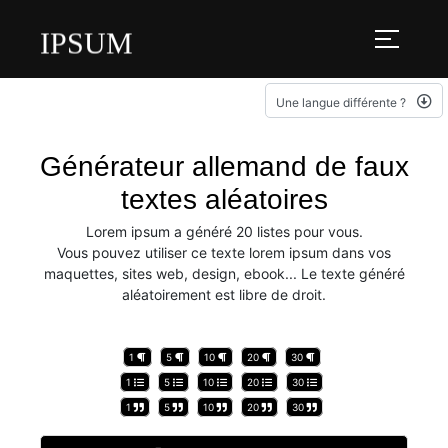
IPSUM
Une langue différente ?
Générateur allemand de faux
textes aléatoires
Lorem ipsum a généré 20 listes pour vous.
Vous pouvez utiliser ce texte lorem ipsum dans vos
maquettes, sites web, design, ebook... Le texte généré
aléatoirement est libre de droit.
1
5
10
20
30
1
5
10
20
30
1
5
10
20
30