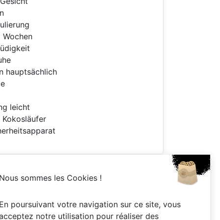
 Gesicht
n
ulierung
ei Wochen
üdigkeit
uhe
n hauptsächlich
ge
ng leicht
 Kokosläufer
herheitsapparat
Nous sommes les Cookies !
vés -
Lorem ipsum
En poursuivant votre navigation sur ce site, vous
acceptez notre utilisation pour réaliser des