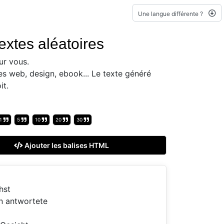
Une langue différente ?
extes aléatoires
ur vous.
es web, design, ebook... Le texte généré
it.
1
5
10
20
30
Ajouter les balises HTML
hst
n antwortete