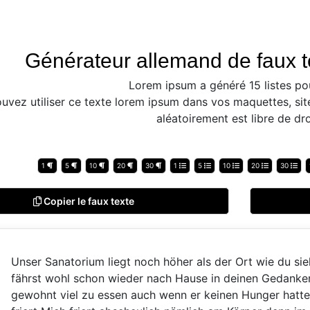
Générateur allemand de faux t
Lorem ipsum a généré 15 listes po
uvez utiliser ce texte lorem ipsum dans vos maquettes, sit
aléatoirement est libre de dro
1
5
10
20
30
1
5
10
20
30
Copier le faux texte
Unser Sanatorium liegt noch höher als der Ort wie du sie
fährst wohl schon wieder nach Hause in deinen Gedanke
gewohnt viel zu essen auch wenn er keinen Hunger hatte