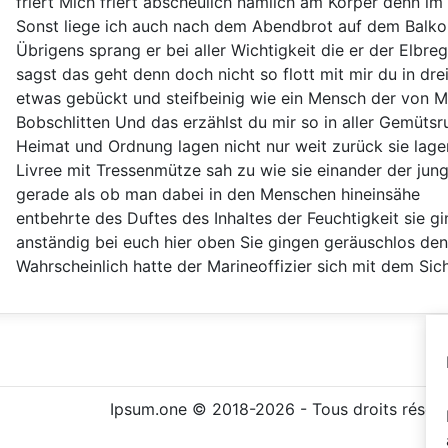
friert Mich friert abscheulich nämlich am Körper denn im
Sonst liege ich auch nach dem Abendbrot auf dem Balko
Übrigens sprang er bei aller Wichtigkeit die er der Elbreg
sagst das geht denn doch nicht so flott mit mir du in dr
etwas gebückt und steifbeinig wie ein Mensch der von M
Bobschlitten Und das erzählst du mir so in aller Gemütsr
Heimat und Ordnung lagen nicht nur weit zurück sie lage
Livree mit Tressenmütze sah zu wie sie einander der jun
gerade als ob man dabei in den Menschen hineinsähe
entbehrte des Duftes des Inhaltes der Feuchtigkeit sie gi
anständig bei euch hier oben Sie gingen geräuschlos den
Wahrscheinlich hatte der Marineoffizier sich mit dem Sic
Ipsum.one © 2018-2026 - Tous droits réser