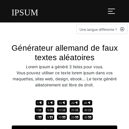
IPSUM
Une langue différente ?
Générateur allemand de faux
textes aléatoires
Lorem ipsum a généré 3 listes pour vous.
Vous pouvez utiliser ce texte lorem ipsum dans vos
maquettes, sites web, design, ebook... Le texte généré
aléatoirement est libre de droit.
1
5
10
20
30
1
5
10
20
30
1
5
10
20
30