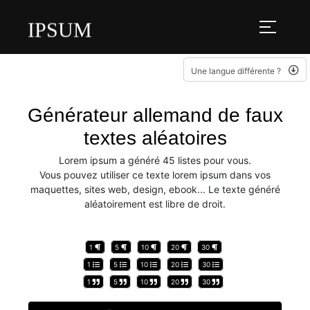
IPSUM
Une langue différente ?
Générateur allemand de faux
textes aléatoires
Lorem ipsum a généré 45 listes pour vous.
Vous pouvez utiliser ce texte lorem ipsum dans vos
maquettes, sites web, design, ebook... Le texte généré
aléatoirement est libre de droit.
1
5
10
20
30
1
5
10
20
30
1
5
10
20
30