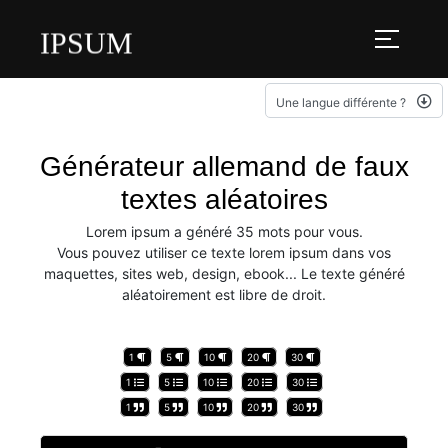
IPSUM
Une langue différente ?
Générateur allemand de faux
textes aléatoires
Lorem ipsum a généré 35 mots pour vous.
Vous pouvez utiliser ce texte lorem ipsum dans vos
maquettes, sites web, design, ebook... Le texte généré
aléatoirement est libre de droit.
1
5
10
20
30
1
5
10
20
30
1
5
10
20
30