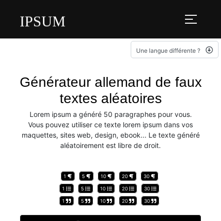
IPSUM
Une langue différente ?
Générateur allemand de faux
textes aléatoires
Lorem ipsum a généré 50 paragraphes pour vous.
Vous pouvez utiliser ce texte lorem ipsum dans vos
maquettes, sites web, design, ebook... Le texte généré
aléatoirement est libre de droit.
1
5
10
20
30
1
5
10
20
30
1
5
10
20
30