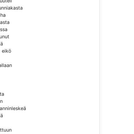
uuteli
kunniakasta
iha
aasta
ussa
unut
lä
 eikö
allaan
ta
en
manninleskeä
tä
ttuun