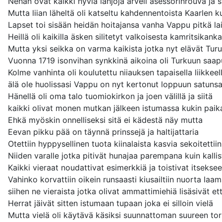
Nehän ovat kaikki hyviä lahjoja arveli asessorinrouva ja s
Mutta liian läheltä oli katseltu kahdennentoista Kaarlen 
Lapset toi sisään heidän hoitajansa vanha Vappu pitkä la
Heillä oli kaikilla äsken silitetyt valkoisesta kamritsikank
Mutta yksi seikka on varma kaikista jotka nyt elävät Tur
Vuonna 1719 isonvihan synkkinä aikoina oli Turkuun saap
Kolme vanhinta oli koulutettu niiauksen tapaisella liikkeel
älä ole huolissasi Vappu on nyt kertonut loppuun satunsa
Hänellä oli oma talo tuomiokirkon ja joen välillä ja siitä
kaikki olivat monen mutkan jälkeen istumassa kukin paik
Ehkä myöskin onnelliseksi sitä ei kädestä näy mutta
Eevan pikku pää on täynnä prinssejä ja haltijattaria
Otettiin hyppysellinen tuota kiinalaista kasvia sekoitettiin
Niiden varalle jotka pitivät hunajaa parempana kuin kallis
Kaikki vieraat noudattivat esimerkkiä ja toistivat itsekse
Vahinko korvattiin oikein runsaasti kiusailtiin nuorta laa
siihen ne vieraista jotka olivat ammattimiehiä lisäsivät et
Herrat jäivät sitten istumaan tupaan joka ei silloin vielä
Mutta vielä oli käytävä käsiksi suunnattoman suureen tor