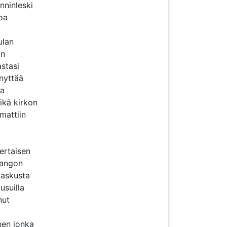
nninleski
oa
ulan
an
stasi
nyttää
ta
ikä kirkon
mattiin
a
ertaisen
hangon
taskusta
usuilla
nut
nen jonka