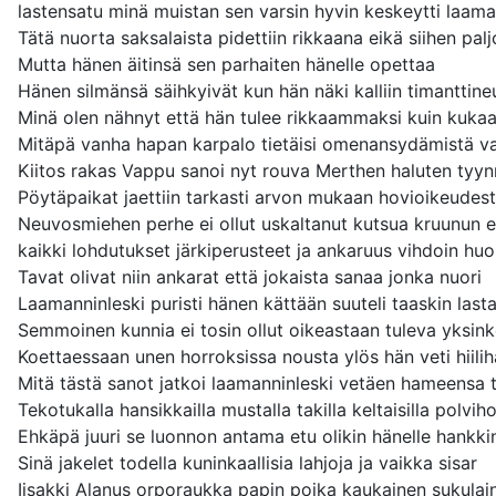
lastensatu minä muistan sen varsin hyvin keskeytti laama
Tätä nuorta saksalaista pidettiin rikkaana eikä siihen palj
Mutta hänen äitinsä sen parhaiten hänelle opettaa
Hänen silmänsä säihkyivät kun hän näki kalliin timanttine
Minä olen nähnyt että hän tulee rikkaammaksi kuin kuka
Mitäpä vanha hapan karpalo tietäisi omenansydämistä va
Kiitos rakas Vappu sanoi nyt rouva Merthen haluten tyyn
Pöytäpaikat jaettiin tarkasti arvon mukaan hovioikeudes
Neuvosmiehen perhe ei ollut uskaltanut kutsua kruunun e
kaikki lohdutukset järkiperusteet ja ankaruus vihdoin huo
Tavat olivat niin ankarat että jokaista sanaa jonka nuori
Laamanninleski puristi hänen kättään suuteli taaskin last
Semmoinen kunnia ei tosin ollut oikeastaan tuleva yksink
Koettaessaan unen horroksissa nousta ylös hän veti hiili
Mitä tästä sanot jatkoi laamanninleski vetäen hameensa 
Tekotukalla hansikkailla mustalla takilla keltaisilla polviho
Ehkäpä juuri se luonnon antama etu olikin hänelle hankki
Sinä jakelet todella kuninkaallisia lahjoja ja vaikka sisar
Iisakki Alanus orporaukka papin poika kaukainen sukulai