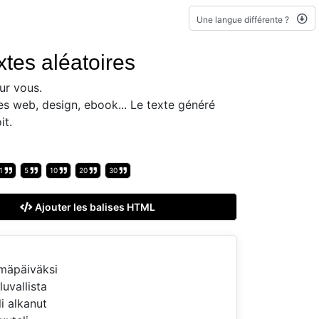
Une langue différente ?
xtes aléatoires
ur vous.
es web, design, ebook... Le texte généré
it.
1
5
10
20
30
Ajouter les balises HTML
ymäpäiväksi
uvallista
i alkanut