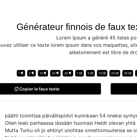
Générateur finnois de faux te
Lorem ipsum a généré 45 listes po
uvez utiliser ce texte lorem ipsum dans vos maquettes, sit
aléatoirement est libre de dro
1
5
10
20
30
1
5
10
20
30
Copier le faux texte
päätti toimittaa päivällispidot kuninkaan 54 nneksi synt
Ollen leski parhaassa iässään huomasi Heldt olevan yhtä l
Mutta Turku oli jo ehtinyt unohtaa onnettomuutensa se ol