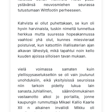
ystävänsä neuvosmiehen seurassa
tutustumaan Wittfootin perheeseen.
Kahvista ei ollut puhettakaan, se kun oli
hyvin harvinaista, tuskin nimeltä tunnettua
herkkua mutta suuressa hopeakannussa
vaahtosi yhä olut, kunnes miesvieraat
poistuivat, kun katsottiin illallisaterian ajan
alkavan lähestyä, mikä tapahtui noin kello
kuuden ajoissa silloisen tavan mukaan.
vielä voimassa samaten kuin
ylellisyysasetuksetkin se oli vain joutunut
unohduksiin, eikä yksityisissä seuroissa
niin tarkoin pidetty lukua lain
sanasta.Juhlallinen, säännönmukainen
vastaanotto alkoi jo portailla, jonne
kaupungin rummuttaja Mikael Kallio Kaarle
XII n aikainen invaliidi Mikku oli