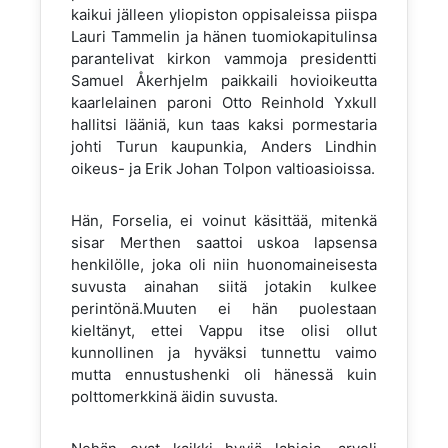
kaikui jälleen yliopiston oppisaleissa piispa
Lauri Tammelin ja hänen tuomiokapitulinsa
parantelivat kirkon vammoja presidentti
Samuel Åkerhjelm paikkaili hovioikeutta
kaarlelainen paroni Otto Reinhold Yxkull
hallitsi lääniä, kun taas kaksi pormestaria
johti Turun kaupunkia, Anders Lindhin
oikeus- ja Erik Johan Tolpon valtioasioissa.
Hän, Forselia, ei voinut käsittää, mitenkä
sisar Merthen saattoi uskoa lapsensa
henkilölle, joka oli niin huonomaineisesta
suvusta ainahan siitä jotakin kulkee
perintönä.Muuten ei hän puolestaan
kieltänyt, ettei Vappu itse olisi ollut
kunnollinen ja hyväksi tunnettu vaimo
mutta ennustushenki oli hänessä kuin
polttomerkkinä äidin suvusta.