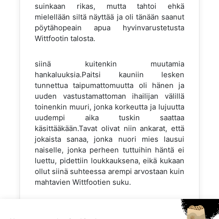
suinkaan rikas, mutta tahtoi ehkä
mielellään siltä näyttää ja oli tänään saanut
pöytähopeain apua hyvinvarustetusta
Wittfootin talosta.
siinä kuitenkin muutamia
hankaluuksia.Paitsi kauniin lesken
tunnettua taipumattomuutta oli hänen ja
uuden vastustamattoman ihailijan välillä
toinenkin muuri, jonka korkeutta ja lujuutta
uudempi aika tuskin saattaa
käsittääkään.Tavat olivat niin ankarat, että
jokaista sanaa, jonka nuori mies lausui
naiselle, jonka perheen tuttuihin häntä ei
luettu, pidettiin loukkauksena, eikä kukaan
ollut siinä suhteessa arempi arvostaan kuin
mahtavien Wittfootien suku.