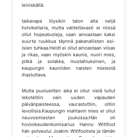
leiviskältä.
taikavapa löysikin talon alta neljä
holvikellaria, mutta valitettavasti ei niissä
ollut hopeatuoleja, vaan ainoastaan kaksi
suurta ruukkua täynnä pakanallisten esi-
isien tuhkaa.Heldt ei ollut ainoastaan viisas
ja rikas, vaan myöskin kaunis, nuori mies,
pitkä ja solakka, mustahiuksinen, ja
kaupungin kauniiden naisten mielestä
ihastuttava.
Mutta puolueitten aika ei ollut vielä tullut
lekoteltiin vain uuden vapauden
päivänpaisteessa, vaurastuttiin, oltiin
levollisia.Kaupungin mahtavin mies ei ollut
neuvosmiesten joukossa.Hän oli
hovioikeudenkomisarius Hannu Wittfoot
hän polveutui Joakim Wittfootista ja tämän