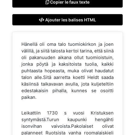
Copier le faux texte
Ajouter les balises HTML
Hänellä oli oma talo tuomiokirkon ja joen
välillä, ja siitä talosta kertoi tarina, että siinä
oli pakanuuden aikana ollut tuomioistuin,
jonka pöytä ja kaksitoista tuolia, kaikki
puhtaasta hopeasta, muka olivat haudatut
talon alle.Sitä aarretta koetti Heldt saada
käsiinsä taikavavan avulla, jota kuljeteltiin
edestakaisin pihalla, kunnes se osoitti
paikan.
Leikattiin 1730 s vuosi Kristuksen
syntymästä.Turun kaupunki hengähti
isonvihan vaivoista.Pakolaiset olivat
palanneet Ruotsista vanha roomalaiskieli