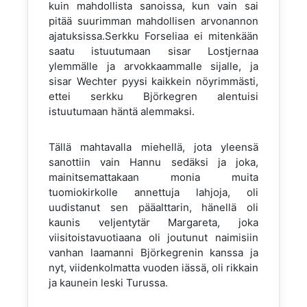
kuin mahdollista sanoissa, kun vain sai
pitää suurimman mahdollisen arvonannon
ajatuksissa.Serkku Forseliaa ei mitenkään
saatu istuutumaan sisar Lostjernaa
ylemmälle ja arvokkaammalle sijalle, ja
sisar Wechter pyysi kaikkein nöyrimmästi,
ettei serkku Björkegren alentuisi
istuutumaan häntä alemmaksi.
Tällä mahtavalla miehellä, jota yleensä
sanottiin vain Hannu sedäksi ja joka,
mainitsemattakaan monia muita
tuomiokirkolle annettuja lahjoja, oli
uudistanut sen pääalttarin, hänellä oli
kaunis veljentytär Margareta, joka
viisitoistavuotiaana oli joutunut naimisiin
vanhan laamanni Björkegrenin kanssa ja
nyt, viidenkolmatta vuoden iässä, oli rikkain
ja kaunein leski Turussa.