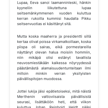
Lupaa, Eeva sanoi laamanninleski, hänkin
kyyneliin liikutettuna lupaa
seitsemänkymmenen vuoden kuluttua
kerran rukoilla kummisi haudalla Pikku
seitsenvuotias ei käsittänyt sitä.
Mutta koska maaherra ja presidentti sillä
kertaa olivat poissa virkamatkoillaan, koska
piispa oli sairas, eikä pormestareilla
näyttänyt olevan halua moisiin hommiin,
niin mikäpä olisi estänyt tavallista
neuvosmiestäkään kaikessa nöyryydessä
päästämästä alamaisuudentunteitaan ilmi
milloin minkin verran yksityisten
päivällispitojen muodossa.
Jottei lukija jäisi epätietoiseksi, mitä näistä
Merthenin valtioviisaista päivällisistä
seurasi, lisättäköön heti, että viikon
kuluttua Johan Reinhold Heldt pääsi