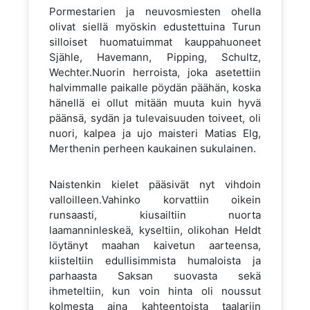
Pormestarien ja neuvosmiesten ohella
olivat siellä myöskin edustettuina Turun
silloiset huomatuimmat kauppahuoneet
Sjähle, Havemann, Pipping, Schultz,
Wechter.Nuorin herroista, joka asetettiin
halvimmalle paikalle pöydän päähän, koska
hänellä ei ollut mitään muuta kuin hyvä
päänsä, sydän ja tulevaisuuden toiveet, oli
nuori, kalpea ja ujo maisteri Matias Elg,
Merthenin perheen kaukainen sukulainen.
Naistenkin kielet pääsivät nyt vihdoin
valloilleen.Vahinko korvattiin oikein
runsaasti, kiusailtiin nuorta
laamanninleskeä, kyseltiin, olikohan Heldt
löytänyt maahan kaivetun aarteensa,
kiisteltiin edullisimmista humaloista ja
parhaasta Saksan suovasta sekä
ihmeteltiin, kun voin hinta oli noussut
kolmesta aina kahteentoista taalariin