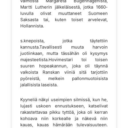
vaimosta Margareta Bugenhagenista,
Martti Lutherin jälkeläisestä, jotka 1660-
luvulla olivat muuttaneet Suomeen
Saksasta tai, kuten toiset arvelevat,
Hollannista.
s.knepoista, jotka täytettiin
kannusta.Tavallisesti muuta harvoin
juotiinkaan, mutta tässähän oli kysymys
majesteetista.Hovimestari toi toisen
suuren hopeakannun, joka oli täynnä
valkoista Ranskan viiniä sitä tarjottiin
pyöreistä, melkein pallonmuotoisista
jalallisista laseista.
Kyyneliä näkyi useimpien silmissä, kun he,
lujasti uskoen ennustukseen, katselivat
rakastettavaa pikku tyttöä, joka oli kerran
kohoava niin korkealle ja näkevä niin
kauas, kauas hämärään tulevaisuuteen.