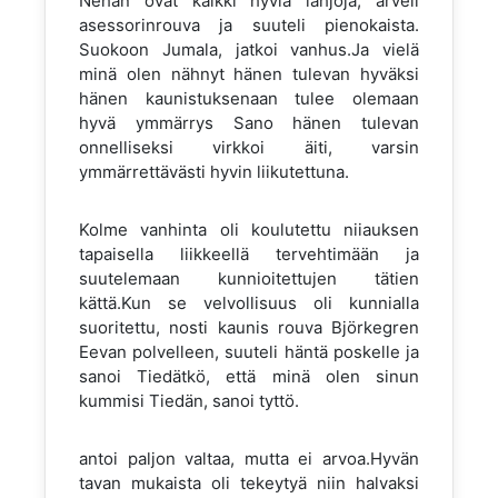
Nehän ovat kaikki hyviä lahjoja, arveli
asessorinrouva ja suuteli pienokaista.
Suokoon Jumala, jatkoi vanhus.Ja vielä
minä olen nähnyt hänen tulevan hyväksi
hänen kaunistuksenaan tulee olemaan
hyvä ymmärrys Sano hänen tulevan
onnelliseksi virkkoi äiti, varsin
ymmärrettävästi hyvin liikutettuna.
Kolme vanhinta oli koulutettu niiauksen
tapaisella liikkeellä tervehtimään ja
suutelemaan kunnioitettujen tätien
kättä.Kun se velvollisuus oli kunnialla
suoritettu, nosti kaunis rouva Björkegren
Eevan polvelleen, suuteli häntä poskelle ja
sanoi Tiedätkö, että minä olen sinun
kummisi Tiedän, sanoi tyttö.
antoi paljon valtaa, mutta ei arvoa.Hyvän
tavan mukaista oli tekeytyä niin halvaksi