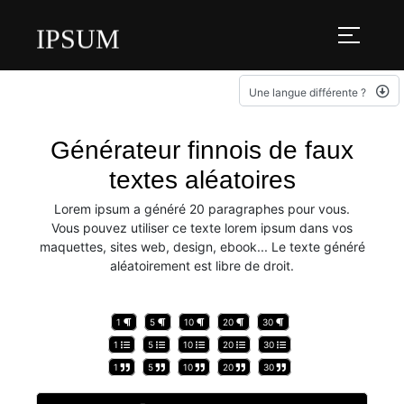
IPSUM
Une langue différente ?
Générateur finnois de faux
textes aléatoires
Lorem ipsum a généré 20 paragraphes pour vous.
Vous pouvez utiliser ce texte lorem ipsum dans vos
maquettes, sites web, design, ebook... Le texte généré
aléatoirement est libre de droit.
1
5
10
20
30
1
5
10
20
30
1
5
10
20
30