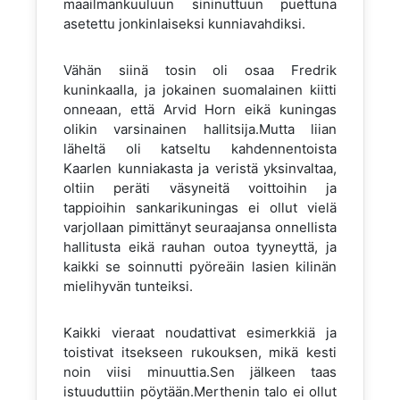
maailmankuuluun sininuttuun puettuna
asetettu jonkinlaiseksi kunniavahdiksi.
Vähän siinä tosin oli osaa Fredrik
kuninkaalla, ja jokainen suomalainen kiitti
onneaan, että Arvid Horn eikä kuningas
olikin varsinainen hallitsija.Mutta liian
läheltä oli katseltu kahdennentoista
Kaarlen kunniakasta ja veristä yksinvaltaa,
oltiin peräti väsyneitä voittoihin ja
tappioihin sankarikuningas ei ollut vielä
varjollaan pimittänyt seuraajansa onnellista
hallitusta eikä rauhan outoa tyyneyttä, ja
kaikki se soinnutti pyöreäin lasien kilinän
mielihyvän tunteiksi.
Kaikki vieraat noudattivat esimerkkiä ja
toistivat itsekseen rukouksen, mikä kesti
noin viisi minuuttia.Sen jälkeen taas
istuuduttiin pöytään.Merthenin talo ei ollut