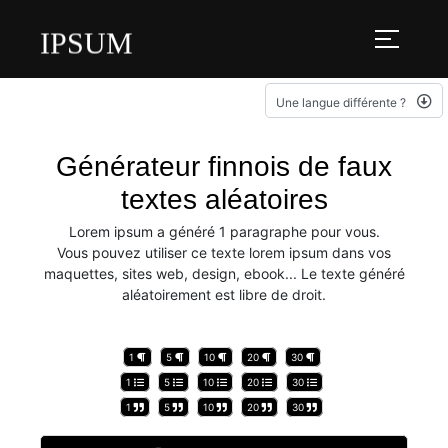
IPSUM
Une langue différente ?
Générateur finnois de faux
textes aléatoires
Lorem ipsum a généré 1 paragraphe pour vous.
Vous pouvez utiliser ce texte lorem ipsum dans vos
maquettes, sites web, design, ebook... Le texte généré
aléatoirement est libre de droit.
1
5
10
20
30
1
5
10
20
30
1
5
10
20
30