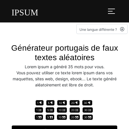
IPSUM
Une langue différente ?
Générateur portugais de faux
textes aléatoires
Lorem ipsum a généré 35 mots pour vous.
Vous pouvez utiliser ce texte lorem ipsum dans vos
maquettes, sites web, design, ebook... Le texte généré
aléatoirement est libre de droit.
1
5
10
20
30
1
5
10
20
30
1
5
10
20
30