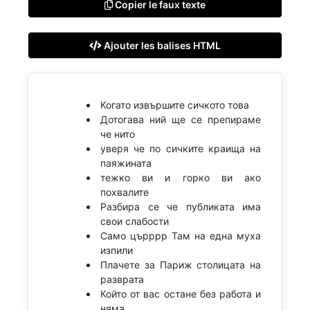
Copier le faux texte
Ajouter les balises HTML
Когато извършите сичкото това
Дотогава ний ще се препираме
че нито
уверя че по сичките краища на
паяжината
тежко ви и горко ви ако
похвалите
Разбира се че публиката има
свои слабости
Само църррр Там на една муха
изпили
Плачете за Париж столицата на
разврата
Който от вас остане без работа и
няма