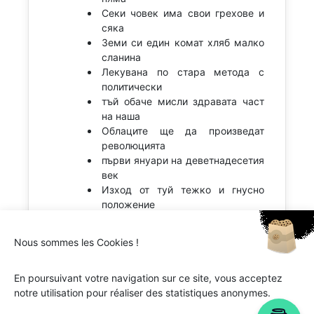
Секи човек има свои грехове и
сяка
Земи си един комат хляб малко
сланина
Лекувана по стара метода с
политически
тъй обаче мисли здравата част
на наша
Облаците ще да произведат
революцията
първи януари на деветнадесетия
век
Изход от туй тежко и гнусно
положение
Nous sommes les Cookies !
En poursuivant votre navigation sur ce site, vous acceptez
notre utilisation pour réaliser des statistiques anonymes.
Ipsum.one © 2018-2026 - Tous droits réservés -
Lorem