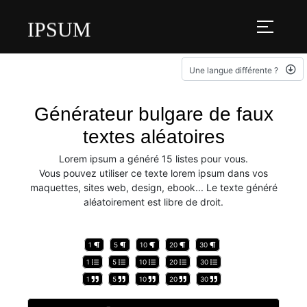
IPSUM
Une langue différente ?
Générateur bulgare de faux
textes aléatoires
Lorem ipsum a généré 15 listes pour vous.
Vous pouvez utiliser ce texte lorem ipsum dans vos
maquettes, sites web, design, ebook... Le texte généré
aléatoirement est libre de droit.
1
5
10
20
30
1
5
10
20
30
1
5
10
20
30