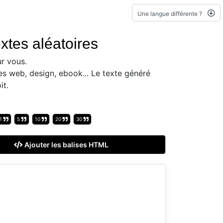
Une langue différente ?
xtes aléatoires
r vous.
es web, design, ebook... Le texte généré
it.
1
5
10
20
30
Ajouter les balises HTML