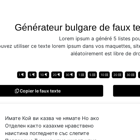
Générateur bulgare de faux te
Lorem ipsum a généré 5 listes pou
uvez utiliser ce texte lorem ipsum dans vos maquettes, sit
aléatoirement est libre de dro
1
5
10
20
30
1
5
10
20
30
Copier le faux texte
Имате Кой ви казва че нямате Но ако
Отделен както казахме нравствено
наистина погледнете със слепите