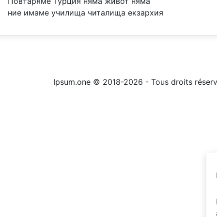
Повтаряме Турция няма живот няма
ние имаме училища читалища екзархия
Ipsum.one © 2018-2026 - Tous droits réser