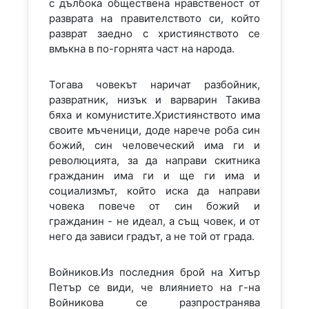
с дълбока обществена нравственост от
разврата на правителството си, който
разврат заедно с християнството се
вмъкна в по-горнята част на народа.
Тогава човекът наричат разбойник,
развратник, низък и варварин Такива
бяха и комунистите.Християнството има
своите мъченици, доде нарече роба син
божий, син человеческий има ги и
революцията, за да направи скитника
гражданин има ги и ще ги има и
социализмът, който иска да направи
човека повече от син божий и
гражданин - не идеал, а същ човек, и от
него да зависи градът, а не той от града.
Войников.Из последния брой на Хитър
Петър се види, че влиянието на г-на
Войникова се разпространява