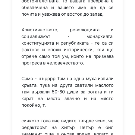
обстоятелствата, то вашата прехрана е
обезпечена и вашето име ще да се
почита и уважава от восток до запад.
Християнството, революцията и
социализмът - монархията,
конституцията и републиката - те са си
фактове и епохи исторически, кои ще
отрече само тоя ум, който не признава
прогреса в человечеството.
Само - църррр Там на една муха изпили
кръвта, тука на друга светили маслото
там вързали 50-60 души за рогата и ги
карат на място злачно и на място
покойно, т.
сичкото това вие видите твърде ясно, че
редакторът на Хитър Петър е бил
знаменит още в онова време, когато е