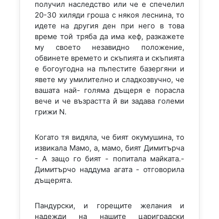
получил наследство или че е спечелил
20-30 хиляди гроша с някоя леснина, то
идете на другия ден при него в това
време той тряба да има кеф, разкажете
му своето незавидно положение,
обвинете времето и скъпията и скъпията
е богоугодна на пъпестите базергяни и
явете му умилително и сладкозвучно, че
вашата най- голяма дъщеря е порасла
вече и че възрастта й ви задава големи
грижи N.
Когато тя видяла, че бият окумушина, то
извикала Мамо, а, мамо, бият Димитърча
- А защо го бият - попитала майката.-
Димитърчо наддума агата - отговорила
дъщерята.
Пандурски, и горещите желания и
надежди на нашите цариградски