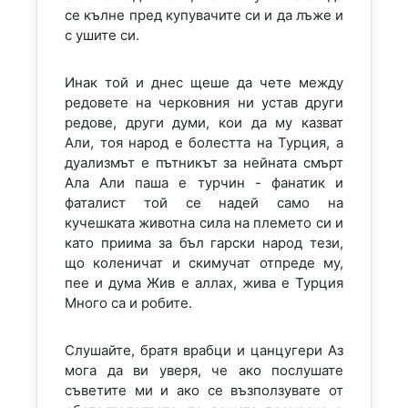
се кълне пред купувачите си и да лъже и
с ушите си.
Инак той и днес щеше да чете между
редовете на черковния ни устав други
редове, други думи, кои да му казват
Али, тоя народ е болестта на Турция, а
дуализмът е пътникът за нейната смърт
Ала Али паша е турчин - фанатик и
фаталист той се надей само на
кучешката животна сила на племето си и
като приима за бъл гарски народ тези,
що коленичат и скимучат отпреде му,
пее и дума Жив е аллах, жива е Турция
Много са и робите.
Слушайте, братя врабци и цанцугери Аз
мога да ви уверя, че ако послушате
съветите ми и ако се възползувате от