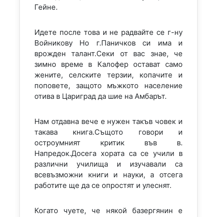
Гейне.
Идете после това и не радвайте се г-ну
Войникову Но г.Паничков си има и
врожден талант.Секи от вас знае, че
зимно време в Калофер остават само
жените, селските терзии, копачите и
поповете, защото мъжкото население
отива в Цариград да шие на Амбарът.
Нам отдавна вече е нужен такъв човек и
такава книга.Същото говори и
остроумният критик във в.
Напредок.Досега хората са се учили в
различни училища и изучавали са
всевъзможни книги и науки, а отсега
работите ще да се опростят и улеснят.
Когато чуете, че някой базергянин е