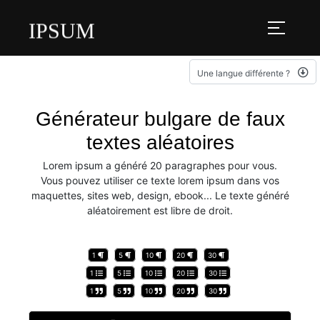
IPSUM
Une langue différente ?
Générateur bulgare de faux
textes aléatoires
Lorem ipsum a généré 20 paragraphes pour vous.
Vous pouvez utiliser ce texte lorem ipsum dans vos
maquettes, sites web, design, ebook... Le texte généré
aléatoirement est libre de droit.
1
5
10
20
30
1
5
10
20
30
1
5
10
20
30