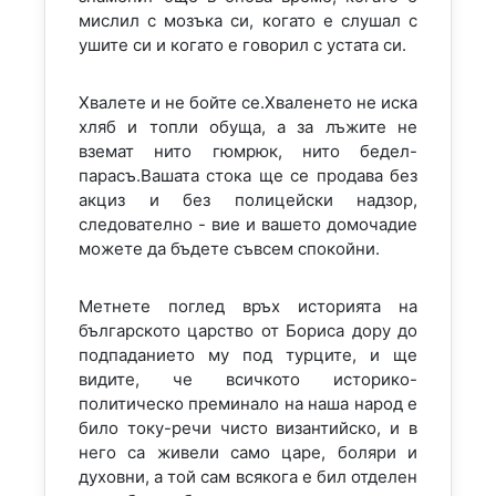
мислил с мозъка си, когато е слушал с
ушите си и когато е говорил с устата си.
Хвалете и не бойте се.Хваленето не иска
хляб и топли обуща, а за лъжите не
вземат нито гюмрюк, нито бедел-
парасъ.Вашата стока ще се продава без
акциз и без полицейски надзор,
следователно - вие и вашето домочадие
можете да бъдете съвсем спокойни.
Метнете поглед връх историята на
българското царство от Бориса дору до
подпаданието му под турците, и ще
видите, че всичкото историко-
политическо преминало на наша народ е
било току-речи чисто византийско, и в
него са живели само царе, боляри и
духовни, а той сам всякога е бил отделен