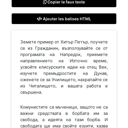
Copier le faux texte
Ajouter les balises HTML
Земете пример от Хитър Петър, поучете
се из Гражданин, възползувайте се от
програмата на Напредок, приемете
направлението на Източно време,
усвойте клисурските идеи на отец Век,
изучете премъдростите на Дунав,
оженете се за Училището, нахрапайте се
из Читалището, и вашата работа е
свършена.
Комунистите са мъченици, защото не са
важни средствата в борбата им за
свобода, а идеята на тази борба. И
свободата ще има свойте езуити, казва