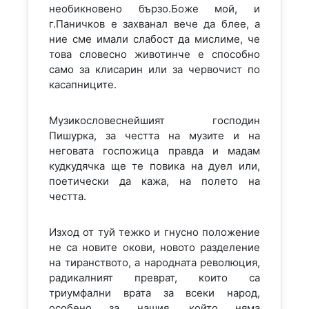
необикновено бързо.Боже мой, и
г.Паничков е захванал вече да блее, а
ние сме имали слабост да мислиме, че
това словесно животинче е способно
само за клисарин или за червочист по
касапниците.
Музикословеснейшият господин
Пишурка, за честта на музите и на
неговата госпожица правда и мадам
кудкудячка ще те повика на дуел или,
поетически да кажа, на полето на
честта.
Изход от туй тежко и гнусно положение
не са новите окови, новото разделение
на тиранството, а народната революция,
радикалният преврат, които са
триумфални врата за всеки народ,
особено за нашия, който няма