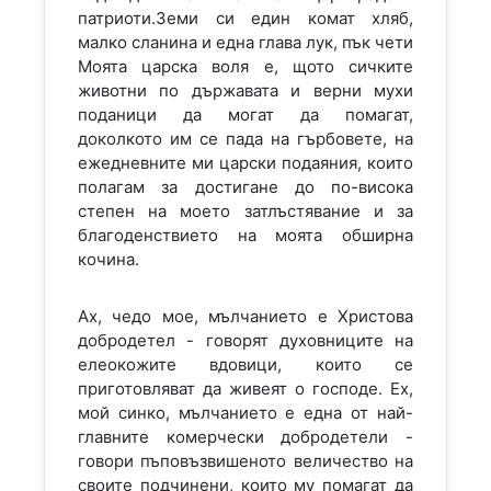
патриоти.Земи си един комат хляб,
малко сланина и една глава лук, пък чети
Моята царска воля е, щото сичките
животни по държавата и верни мухи
поданици да могат да помагат,
доколкото им се пада на гърбовете, на
ежедневните ми царски подаяния, които
полагам за достигане до по-висока
степен на моето затлъстявание и за
благоденствието на моята обширна
кочина.
Ах, чедо мое, мълчанието е Христова
добродетел - говорят духовниците на
елеокожите вдовици, които се
приготовляват да живеят о господе. Ех,
мой синко, мълчанието е една от най-
главните комерчески добродетели -
говори пъповъзвишеното величество на
своите подчинени, които му помагат да