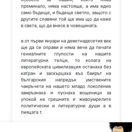
преминало, няма настояще, а има едно
само бъдеще, и бъдеще светло, защото с
другите славяни той ще има що да каже
в света, що да внесе в човещината.
е.от първи януари на деветнадесетия век
ще да се оправи и няма вече да печати
гениалните глупости на нашите
литературни телци, то колата на
европейската цивилизация останаха без
катран и заскърцаха въз баирът на
българския напредък умствените
чакръчета на нашето младо поколение
замръзнаха и пуснаха вощеници за
упокой на грешните и живоумрелите
политически и литературни души а в
пияцата т.