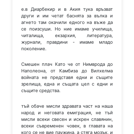
е.в Диарбекир и в Акия тука връзват
други и им четат баснята за вълка и
агнето там окачили едного на въже да
се поизсуши. Но ние имаме училища,
читалища, екзархия, литература,
журнали, правдини - имаме младо
поколение.
Смешен плач Като че от Нимврода до
Наполеона, от Камбиза до Вилхелма
войната не представя едни и същите
зрелища, една и същата цел с едни и
същите средства.
тъй обаче мисли здравата част на наша
народ и неговата емиграция, не тъй
мисли всеки свесен и искрен славянин,
всеки съвременен човек, в главата на
кого се не вие паужина, а стяга мозък, и