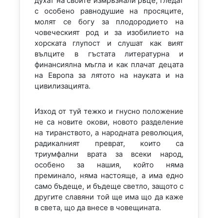
духат на своите измръзнали ръце, гледат
с особено равнодушие на просяците,
молят се богу за плодородието на
човеческият род и за изобилието на
хорската глупост и слушат как вият
вълците в гъстата литературна и
финансиялна мъгла и как плачат децата
на Европа за лятото на науката и на
цивилизацията.
Изход от туй тежко и гнусно положение
не са новите окови, новото разделение
на тиранството, а народната революция,
радикалният преврат, които са
триумфални врата за всеки народ,
особено за нашия, който няма
преминало, няма настояще, а има едно
само бъдеще, и бъдеще светло, защото с
другите славяни той ще има що да каже
в света, що да внесе в човещината.