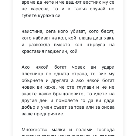
време да чете и че вашият вестник му се
не харесва, то и в такъв случай не
губете куража си.
наистина, сега кого убиват, кого бесят,
кого набиват на кол, кой плаща диш-хакъ
и развожда вместо кон цървула на
краставия гаджелин, кой.
Ако някой богат човек ви удари
плесница по едната страна, то вие му
обърнете и другата а ако някой богат
човек ви каже, че сте глупави и че не
знаете какво бръщолевите, то идете на
другия ден и помолете го да ви даде
добър и умен съвет за това или за онова
ваше предприятие.
Множество малки и големи господа