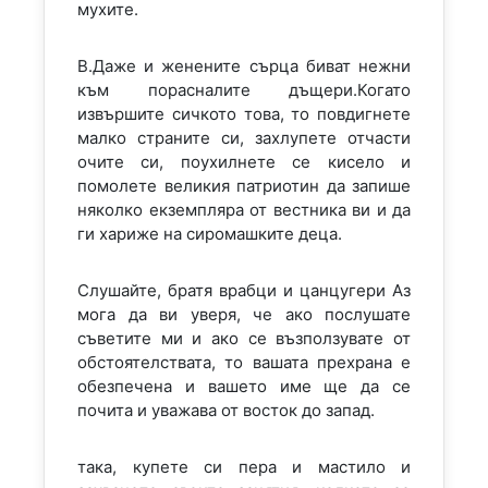
мухите.
B.Даже и женените сърца биват нежни
към порасналите дъщери.Когато
извършите сичкото това, то повдигнете
малко страните си, захлупете отчасти
очите си, поухилнете се кисело и
помолете великия патриотин да запише
няколко екземпляра от вестника ви и да
ги хариже на сиромашките деца.
Слушайте, братя врабци и цанцугери Аз
мога да ви уверя, че ако послушате
съветите ми и ако се възползувате от
обстоятелствата, то вашата прехрана е
обезпечена и вашето име ще да се
почита и уважава от восток до запад.
така, купете си пера и мастило и