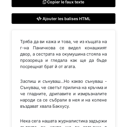
Copier le faux texte
Ajouter les balises HTML
Тряба да ви кажа и това, че из къщата на
г-на Паничкова се видел конашкият
двор, а сестрата на окумушина стояла на
прозореца и гледала как ще да бъде
посрещнат брат й от агата.
Заспиш и сънуваш...Но какво сънуваш -
Сънуваш, че светът прилича на кръчма и
че гладните, дрипавите и измръзналите
народи са се събрали в нея и на колене
въздават хвала Бакхусу.
Нека сега нашата журналистика задържи