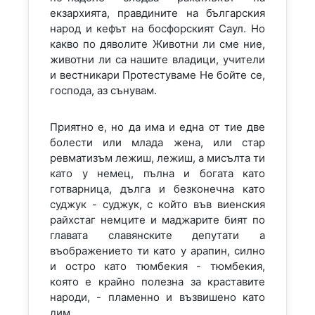
екзархията, правдините на българския
народ и кефът на босфорският Саул. Но
какво по дяволите Животни ли сме ние,
животни ли са нашите владици, учители
и вестникари Протестуваме Не бойте се,
господа, аз сънувам.
Приятно е, но да има и една от тие две
болести или млада жена, или стар
ревматизъм лежиш, лежиш, а мисълта ти
като у немец, пълна и богата като
готварница, дълга и безконечна като
суджук - суджук, с който във виенския
райхстаг немците и маджарите бият по
главата славянските депутати а
въображението ти като у арапин, силно
и остро като тюмбекия - тюмбекия,
която е крайно полезна за краставите
народи, - пламенно и възвишено като
дим.