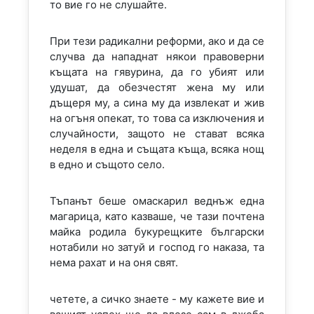
то вие го не слушайте.
При тези радикални реформи, ако и да се
случва да нападнат някои правоверни
къщата на гявурина, да го убият или
удушат, да обезчестят жена му или
дъщеря му, а сина му да извлекат и жив
на огъня опекат, то това са изключения и
случайности, защото не стават всяка
неделя в една и същата къща, всяка нощ
в едно и същото село.
Тъпанът беше омаскарил веднъж една
магарица, като казваше, че тази почтена
майка родила букурещките български
нотабили но затуй и господ го наказа, та
нема рахат и на оня свят.
четете, а сичко знаете - му кажете вие и