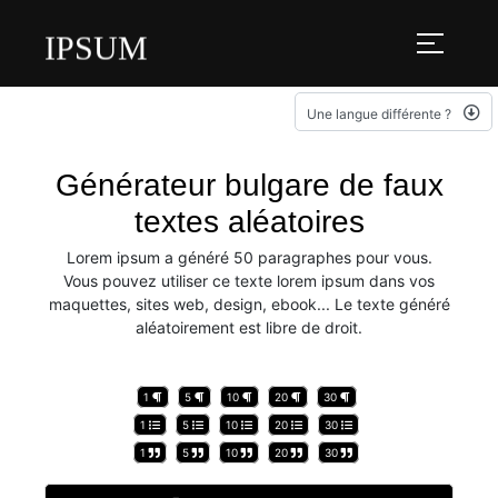
IPSUM
Une langue différente ?
Générateur bulgare de faux
textes aléatoires
Lorem ipsum a généré 50 paragraphes pour vous.
Vous pouvez utiliser ce texte lorem ipsum dans vos
maquettes, sites web, design, ebook... Le texte généré
aléatoirement est libre de droit.
1
5
10
20
30
1
5
10
20
30
1
5
10
20
30