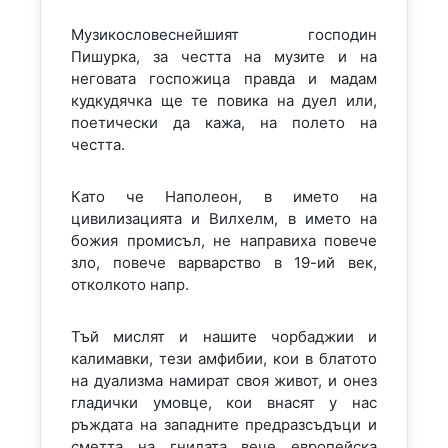
Музикословеснейшият господин
Пишурка, за честта на музите и на
неговата госпожица правда и мадам
кудкудячка ще те повика на дуел или,
поетически да кажа, на полето на
честта.
Като че Наполеон, в името на
цивилизацията и Вилхелм, в името на
божия промисъл, не направиха повече
зло, повече варварство в 19-ий век,
отколкото напр.
Тъй мислят и нашите чорбаджии и
калимавки, тези амфибии, кои в блатото
на дуализма намират своя живот, и онез
гладички умовце, кои внасят у нас
ръждата на западните предразсъдъци и
сметта на гнилата вече европейска