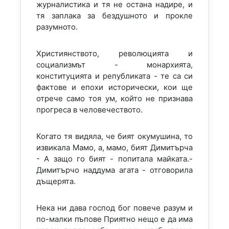
журналистика и тя не остана надире, и
тя заплака за бездушното и прокле
разумното.
Християнството, революцията и
социализмът - монархията,
конституцията и републиката - те са си
фактове и епохи исторически, кои ще
отрече само тоя ум, който не признава
прогреса в человечеството.
Когато тя видяла, че бият окумушина, то
извикала Мамо, а, мамо, бият Димитърча
- А защо го бият - попитала майката.-
Димитърчо наддума агата - отговорила
дъщерята.
Нека ни дава господ бог повече разум и
по-малки пъпове Приятно нещо е да има