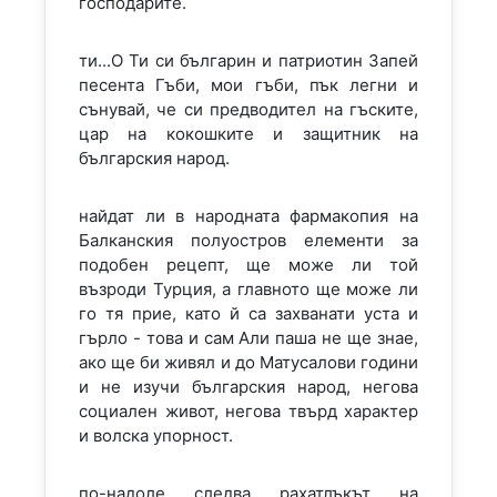
господарите.
ти...О Ти си българин и патриотин Запей
песента Гъби, мои гъби, пък легни и
сънувай, че си предводител на гъските,
цар на кокошките и защитник на
българския народ.
найдат ли в народната фармакопия на
Балканския полуостров елементи за
подобен рецепт, ще може ли той
възроди Турция, а главното ще може ли
го тя прие, като й са захванати уста и
гърло - това и сам Али паша не ще знае,
ако ще би живял и до Матусалови години
и не изучи българския народ, негова
социален живот, негова твърд характер
и волска упорност.
по-надоле следва рахатлъкът на