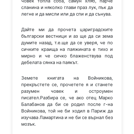
човек топла соба, самун хляб, парче
сланина и няколко глави праз лук, пък да
легне и да мисли или да спи и да сънува.
Дайте ми да прочета цариградските
български вестници и аз ще да си зема
думите назад, т.е.ще да се уверя, че по
сичките краища на паяжината е тихо и
мирно и че сичко блаженствува под
дебелата сянка на паякът.
Земете книгата на Войникова,
прекръстете се, прочетете я и станете
разумен човек и остроумен
писател.Разбира се, че ако отец Марко
Балабанов да би се родил после г-на
Войникова, той не би ходил в Париж да
изучава Ламартина и не би се върнал без
мозък.