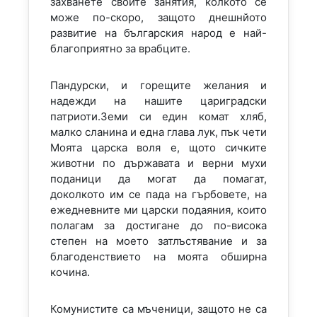
захванете своите занятия, колкото се
може по-скоро, защото днешнйото
развитие на българския народ е най-
благоприятно за врабците.
Пандурски, и горещите желания и
надежди на нашите цариградски
патриоти.Земи си един комат хляб,
малко сланина и една глава лук, пък чети
Моята царска воля е, щото сичките
животни по държавата и верни мухи
поданици да могат да помагат,
доколкото им се пада на гърбовете, на
ежедневните ми царски подаяния, които
полагам за достигане до по-висока
степен на моето затлъстявание и за
благоденствието на моята обширна
кочина.
Комунистите са мъченици, защото не са