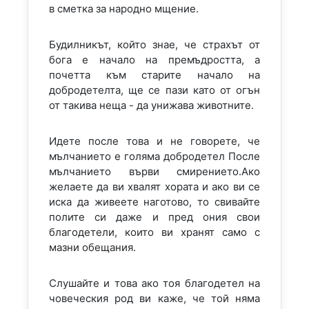
в сметка за народно мщение.
Будилникът, който знае, че страхът от
бога е начало на премъдростта, а
почетта към старите начало на
добродетелта, ще се пази като от огън
от такива неща - да унижава животните.
Идете после това и не говорете, че
мълчанието е голяма добродетел После
мълчанието върви смирението.Ако
желаете да ви хвалят хората и ако ви се
иска да живеете наготово, то свивайте
полите си даже и пред ония свои
благодетели, които ви хранят само с
мазни обещания.
Слушайте и това ако тоя благодетел на
човеческия род ви каже, че той няма