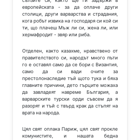
сълзите си, както ще ги задържи в
европейската - за да оплаче други
столици, други варварства и страдания,
кога робът извика на господаря си кой си
ти, що плачеш Мъж ли си, жена ли, или
хермафродит - звяр или риба.
Отделен, както казахме, нравствено от
правителството си, народът много пъти
го е оставял само да се бори с Византия,
само да си вади очите за
престолонаследие тъй щото тука и бяха
главните причини, дето гърците можаха
да завладеят навреме България, а
варварските турски орди съвсем да я
разорят и тъй с твърд крак да стъпят на
врата на народа.
Цял свят оплака Париж, цял свят прокле
комунистите, и нашата бедна