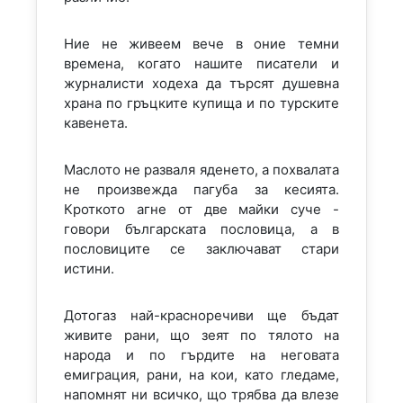
Ние не живеем вече в оние темни
времена, когато нашите писатели и
журналисти ходеха да търсят душевна
храна по гръцките купища и по турските
кавенета.
Маслото не разваля яденето, а похвалата
не произвежда пагуба за кесията.
Кроткото агне от две майки суче -
говори българската пословица, а в
пословиците се заключават стари
истини.
Дотогаз най-красноречиви ще бъдат
живите рани, що зеят по тялото на
народа и по гърдите на неговата
емиграция, рани, на кои, като гледаме,
напомнят ни всичко, що трябва да влезе