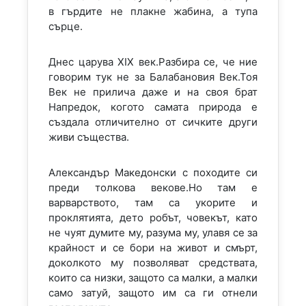
в гърдите не плакне жабина, а тупа
сърце.
Днес царува XIX век.Разбира се, че ние
говорим тук не за Балабановия Век.Тоя
Век не прилича даже и на своя брат
Напредок, когото самата природа е
създала отличително от сичките други
живи същества.
Александър Македонски с походите си
преди толкова векове.Но там е
варварството, там са укорите и
проклятията, дето робът, човекът, като
не чуят думите му, разума му, улавя се за
крайност и се бори на живот и смърт,
доколкото му позволяват средствата,
които са низки, защото са малки, а малки
само затуй, защото им са ги отнели