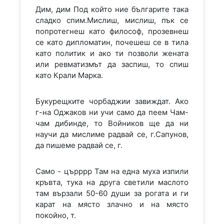
Дим, дим Под който ние българите така
сладко спим.Мислиш, мислиш, пък се
попротегнеш като философ, прозевнеш
се като дипломатин, почешеш се в тила
като политик и ако ти позволи жената
или ревматизмът да заспиш, то спиш
като Крали Марка.
Букурещките чорбаджии завиждат. Ако
г-на Оджаков ни учи само да пеем Чам-
чам дибинде, то Войников ще да ни
научи да мислиме радвай се, г.Сапунов,
да пишеме радвай се, г.
Само - църррр Там на една муха изпили
кръвта, тука на друга светили маслото
там вързали 50-60 души за рогата и ги
карат на място злачно и на място
покойно, т.