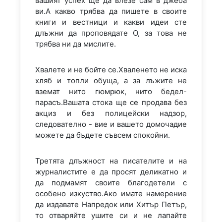
вашият успех ще да влезе сам в джеба
ви.А какво трябва да пишете в своите
книги и вестници и какви идеи сте
длъжни да проповядате О, за това не
трябва ни да мислите.
Хвалете и не бойте се.Хваленето не иска
хляб и топли обуща, а за лъжите не
вземат нито гюмрюк, нито бедел-
парасъ.Вашата стока ще се продава без
акциз и без полицейски надзор,
следователно - вие и вашето домочадие
можете да бъдете съвсем спокойни.
Третята длъжност на писателите и на
журналистите е да просят деликатно и
да подмамят своите благодетели с
особено изкуство.Ако имате намерение
да издавате Напредок или Хитър Петър,
то отваряйте ушите си и не лапайте