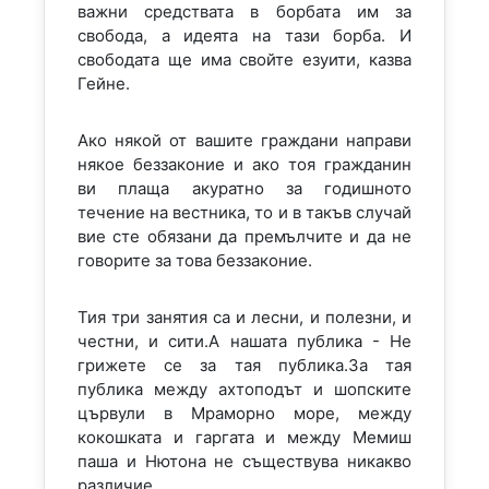
важни средствата в борбата им за
свобода, а идеята на тази борба. И
свободата ще има свойте езуити, казва
Гейне.
Ако някой от вашите граждани направи
някое беззаконие и ако тоя гражданин
ви плаща акуратно за годишното
течение на вестника, то и в такъв случай
вие сте обязани да премълчите и да не
говорите за това беззаконие.
Тия три занятия са и лесни, и полезни, и
честни, и сити.А нашата публика - Не
грижете се за тая публика.За тая
публика между ахтоподът и шопските
цървули в Мраморно море, между
кокошката и гаргата и между Мемиш
паша и Нютона не съществува никакво
различие.