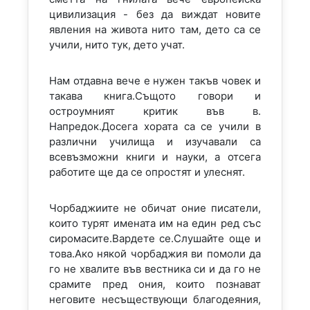
цивилизация - без да виждат новите
явления на живота нито там, дето са се
учили, нито тук, дето учат.
Нам отдавна вече е нужен такъв човек и
такава книга.Същото говори и
остроумният критик във в.
Напредок.Досега хората са се учили в
различни училища и изучавали са
всевъзможни книги и науки, а отсега
работите ще да се опростят и улеснят.
Чорбаджиите не обичат оние писатели,
които турят имената им на един ред със
сиромасите.Вардете се.Слушайте още и
това.Ако някой чорбаджия ви помоли да
го не хвалите във вестника си и да го не
срамите пред ония, които познават
неговите несъществующи благодеяния,