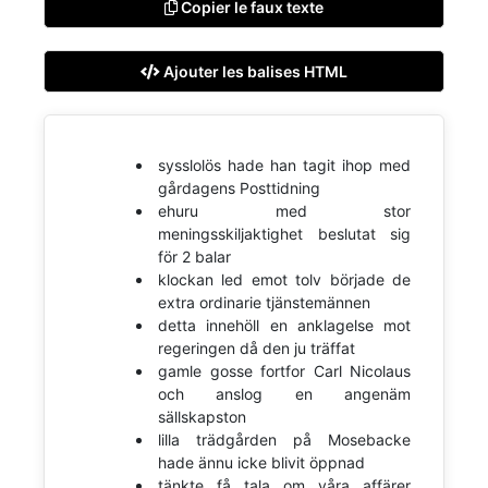
Copier le faux texte
Ajouter les balises HTML
sysslolös hade han tagit ihop med
gårdagens Posttidning
ehuru med stor
meningsskiljaktighet beslutat sig
för 2 balar
klockan led emot tolv började de
extra ordinarie tjänstemännen
detta innehöll en anklagelse mot
regeringen då den ju träffat
gamle gosse fortfor Carl Nicolaus
och anslog en angenäm
sällskapston
lilla trädgården på Mosebacke
hade ännu icke blivit öppnad
tänkte få tala om våra affärer