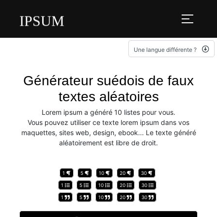
IPSUM
Une langue différente ?
Générateur suédois de faux
textes aléatoires
Lorem ipsum a généré 10 listes pour vous.
Vous pouvez utiliser ce texte lorem ipsum dans vos
maquettes, sites web, design, ebook... Le texte généré
aléatoirement est libre de droit.
1
5
10
20
30
1
5
10
20
30
1
5
10
20
30