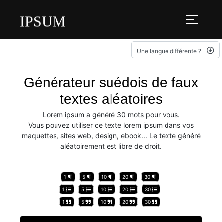
IPSUM
Une langue différente ?
Générateur suédois de faux
textes aléatoires
Lorem ipsum a généré 30 mots pour vous.
Vous pouvez utiliser ce texte lorem ipsum dans vos
maquettes, sites web, design, ebook... Le texte généré
aléatoirement est libre de droit.
1
5
10
20
30
1
5
10
20
30
1
5
10
20
30