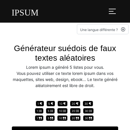
IPSUM
Une langue différente ?
Générateur suédois de faux
textes aléatoires
Lorem ipsum a généré 5 listes pour vous.
Vous pouvez utiliser ce texte lorem ipsum dans vos
maquettes, sites web, design, ebook... Le texte généré
aléatoirement est libre de droit.
1
5
10
20
30
1
5
10
20
30
1
5
10
20
30