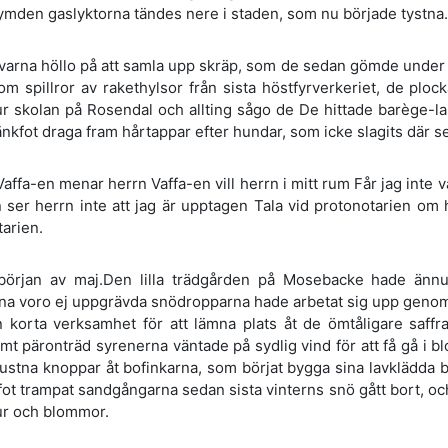
ymden gaslyktorna tändes nere i staden, som nu började tystna.
varna höllo på att samla upp skräp, som de sedan gömde under
m spillror av rakethylsor från sista höstfyrverkeriet, de plo
ur skolan på Rosendal och allting sågo de De hittade barège-l
nkfot draga fram hårtappar efter hundar, som icke slagits där se
Vaffa-en menar herrn Vaffa-en vill herrn i mitt rum Får jag inte va
 ser herrn inte att jag är upptagen Tala vid protonotarien om he
arien.
 början av maj.Den lilla trädgården på Mosebacke hade ännu
na voro ej uppgrävda snödropparna hade arbetat sig upp genom f
in korta verksamhet för att lämna plats åt de ömtåligare saff
mt päronträd syrenerna väntade på sydlig vind för att få gå i bl
rustna knoppar åt bofinkarna, som börjat bygga sina lavklädda
t trampat sandgångarna sedan sista vinterns snö gått bort, och
ur och blommor.