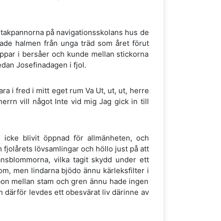
 takpannorna på navigationsskolans hus de
ckade halmen från unga träd som året förut
appar i bersåer och kunde mellan stickorna
dan Josefinadagen i fjol.
ra i fred i mitt eget rum Va Ut, ut, ut, herre
rrn vill något Inte vid mig Jag gick in till
 icke blivit öppnad för allmänheten, och
jolårets lövsamlingar och höllo just på att
ransblommorna, vilka tagit skydd under ett
om, men lindarna bjödo ännu kärleksfilter i
 bon mellan stam och gren ännu hade ingen
 därför levdes ett obesvärat liv därinne av