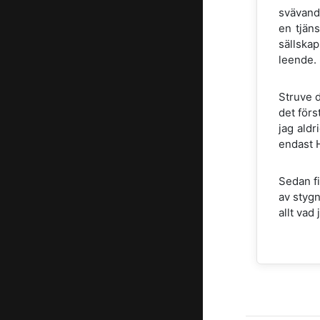
svävande
en tjän
sällskap
leende.
Struve d
det förs
jag aldr
endast H
Sedan fi
av stygn
allt vad