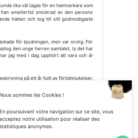
kunde lika väl tagas för en hantverkare som
 han emellertid smickrad av den persons
ande hatten och tog till sitt godmodigaste
ackade för bjudningen, men var orolig. För
upptog den unge herren samtalet, ty det har
e har jag med i dag upphört att vara och är
skrivning på ett år fullt av förödmjukelser,
 smått behandlades med högtidligt allvar, och
Nous sommes les Cookies !
En poursuivant votre navigation sur ce site, vous
acceptez notre utilisation pour réaliser des
statistiques anonymes.