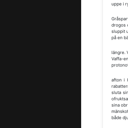
uppe i r
Gråspar
drogos o
sluppit 
på en bä
längre. 
Vaffa-en
protonot
afton i
rabatter
sluta s
ofruktsa
sina ob
mänskofo
både dj