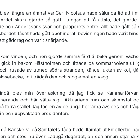
lev längre än ämnat var.Carl Nicolaus hade sålunda tid att i 
a ordet skurk gjorde så gott i tungan att få uttala, det gjord
e och Anderssons svar och papperets entré, allt hade gått så 
bordet, låset hade gått obehindrat, bevisningen hade varit bin
tt gäddrag och varit snärjande.
 kom vinden, och hon gjorde samma färd tillbaka genom Vaxholm
, gick in bakom Hästholmen och tittade på sommarnöjena ut ig
och rusade av utmed södra stranden, kände lukten av kol, tjä
Mosebacke, in i trädgården och slog emot en vägg.
ändå blev min överraskning då jag fick se Kammarförva
nerande och här sätta sig i Aktuariens rum och skinnstol o
 förra stället.Jag tog en av de unga herrarna avsides och frå
 in och uppvaktade presidenten.
i gå Kanske vi gå.Samtalets låga hade flämtat ut.Emellertid h
ten och stod nu över Ladugårdsgärdet, en och annan stjärna