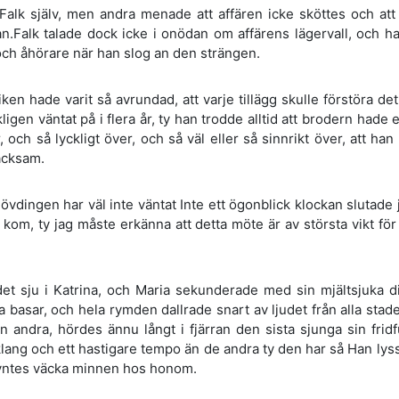
Falk själv, men andra menade att affären icke sköttes och att
n.Falk talade dock icke i onödan om affärens lägervall, och han
e och åhörare när han slog an den strängen.
iken hade varit så avrundad, att varje tillägg skulle förstöra d
ligen väntat på i flera år, ty han trodde alltid att brodern hade e
, och så lyckligt över, och så väl eller så sinnrikt över, att h
acksam.
vdingen har väl inte väntat Inte ett ögonblick klockan slutade ju
kom, ty jag måste erkänna att detta möte är av största vikt för 
det sju i Katrina, och Maria sekunderade med sin mjältsjuka d
 basar, och hela rymden dallrade snart av ljudet från alla sta
n andra, hördes ännu långt i fjärran den sista sjunga sin fri
lang och ett hastigare tempo än de andra ty den har så Han lys
syntes väcka minnen hos honom.