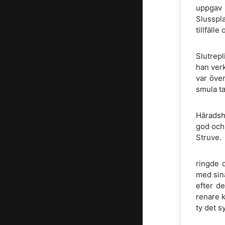
uppgav 
Slusspla
tillfäll
Slutrepl
han verk
var över
smula t
Häradshö
god och 
Struve.
ringde 
med sina
efter de
renare k
ty det 