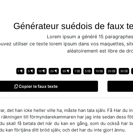
Générateur suédois de faux te
Lorem ipsum a généré 15 paragraphes
uvez utiliser ce texte lorem ipsum dans vos maquettes, sit
aléatoirement est libre de dro
1
5
10
20
30
1
5
10
20
30
Copier le faux texte
ar, det han icke heller ville ha, måste han tala själv. Få Har du int
t räkningen till förmyndarekammaren har jag inte sedan dess fött 
 du skall få betala det när du kan en gång, som du också har be
du kan förtjäna ditt bröd själv, och det har du inte gjort ännu.