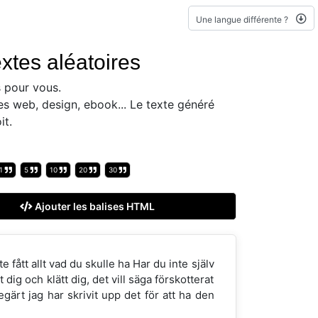
Une langue différente ?
xtes aléatoires
 pour vous.
es web, design, ebook... Le texte généré
it.
1
5
10
20
30
Ajouter les balises HTML
e fått allt vad du skulle ha Har du inte själv
dig och klätt dig, det vill säga förskotterat
gärt jag har skrivit upp det för att ha den