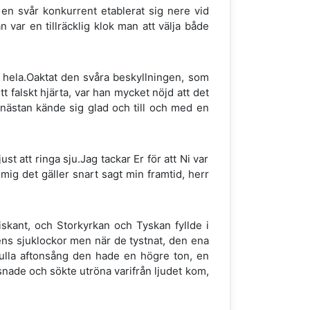
 en svår konkurrent etablerat sig nere vid
 var en tillräcklig klok man att välja både
et hela.Oaktat den svåra beskyllningen, som
tt falskt hjärta, var han mycket nöjd att det
an nästan kände sig glad och till och med en
st att ringa sju.Jag tackar Er för att Ni var
mig det gäller snart sagt min framtid, herr
iskant, och Storkyrkan och Tyskan fyllde i
dens sjuklockor men när de tystnat, den ena
dfulla aftonsång den hade en högre ton, en
snade och sökte utröna varifrån ljudet kom,