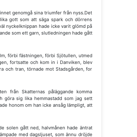
minnet genomgå sina triumfer från nyss.Det
e lika gott som att säga spark och dörrens
väl nyckelknippan hade icke varit glömd på
dande som ett garn, slutledningen hade gått
, förbi fästningen, förbi Sjötullen, utmed
en, fortsatte och kom in i Danviken, blev
ra och tran, törnade mot Stadsgården, for
nten från Skatternas påläggande komma
ch göra sig lika hemmastadd som jag sett
gade honom om han icke ansåg lämpligt, att
ade solen gått ned, halvmånen hade äntrat
 kämpade med dagsljuset, som ännu dröjde