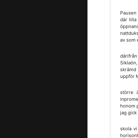
Pausen b
där lill
öppnand
nattduks
av som e
därifrån
Siklaön
skrämd 
uppför 
större 
inprome
honom på
jag gick
skola v
horison