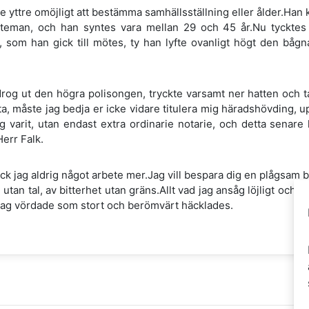
 yttre omöjligt att bestämma samhällsställning eller ålder.Han 
steman, och han syntes vara mellan 29 och 45 år.Nu tycktes
, som han gick till mötes, ty han lyfte ovanligt högt den bågn
rog ut den högra polisongen, tryckte varsamt ner hatten och t
ta, måste jag bedja er icke vidare titulera mig häradshövding, 
ig varit, utan endast extra ordinarie notarie, och detta senar
err Falk.
ck jag aldrig något arbete mer.Jag vill bespara dig en plågsam be
 utan tal, av bitterhet utan gräns.Allt vad jag ansåg löjligt och
 jag vördade som stort och berömvärt häcklades.