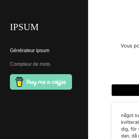
IPSUM
Vous po
Générateur ipsum
Compteur de mots
något sv
kvittera
dig, för
dan, då 